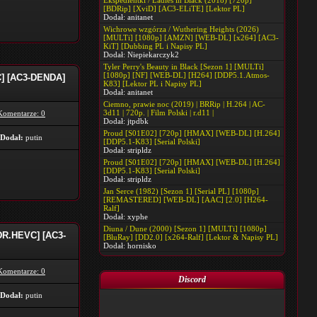
Ekspedientki / Ladies in Black (2018) [720p]
[BDRip] [XviD] [AC3-ELiTE] [Lektor PL]
Dodał:
anitanet
Wichrowe wzgórza / Wuthering Heights (2026)
[MULTi] [1080p] [AMZN] [WEB-DL] [x264] [AC3-
KiT] [Dubbing PL i Napisy PL]
Dodał:
Niepiekarczyk2
Tyler Perry's Beauty in Black [Sezon 1] [MULTi]
[1080p] [NF] [WEB-DL] [H264] [DDP5.1.Atmos-
C] [AC3-DENDA]
K83] [Lektor PL i Napisy PL]
Dodał:
anitanet
Ciemno, prawie noc (2019) | BRRip | H.264 | AC-
3d11 | 720p. | Film Polski | r.d11 |
Komentarze: 0
Dodał:
jtpdbk
Proud [S01E02] [720p] [HMAX] [WEB-DL] [H.264]
Dodał:
putin
[DDP5.1-K83] [Serial Polski]
Dodał:
stripldz
Proud [S01E02] [720p] [HMAX] [WEB-DL] [H.264]
[DDP5.1-K83] [Serial Polski]
Dodał:
stripldz
Jan Serce (1982) [Sezon 1] [Serial PL] [1080p]
[REMASTERED] [WEB-DL] [AAC] [2.0] [H264-
Ralf]
Dodał:
xyphe
Diuna / Dune (2000) [Sezon 1] [MULTi] [1080p]
DR.HEVC] [AC3-
[BluRay] [DD2.0] [x264-Ralf] [Lektor & Napisy PL]
Dodał:
hornisko
Komentarze: 0
Discord
Dodał:
putin