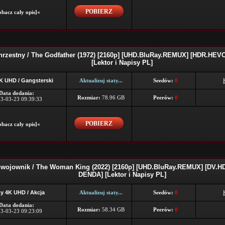
POBIERZ
bacz cały opis]«
hrzestny / The Godfather (1972) [2160p] [UHD.BluRay.REMUX] [HDR.HEV
[Lektor i Napisy PL]
K UHD / Gangsterski
Aktualizuj staty...
Seedów:
0
Data dodania:
Rozmiar:
78.96 GB
Peerów:
0
3-03-23 09:39:33
POBIERZ
bacz cały opis]«
 wojownik / The Woman King (2022) [2160p] [UHD.BluRay.REMUX] [DV.H
DENDA] [Lektor i Napisy PL]
y 4K UHD / Akcja
Aktualizuj staty...
Seedów:
0
Data dodania:
Rozmiar:
58.34 GB
Peerów:
0
3-03-23 09:23:09