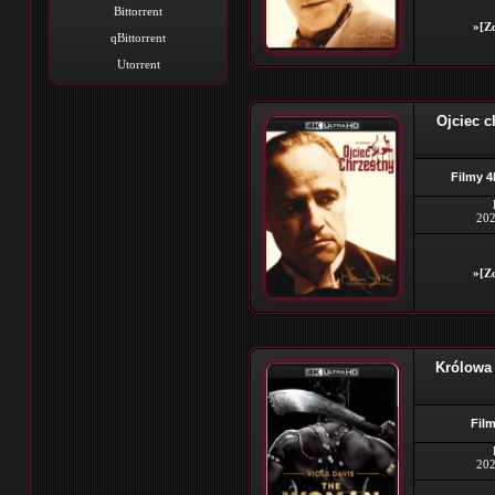
Bittorrent
»[Zo
qBittorrent
Utorrent
Ojciec c
Filmy 4
202
»[Zo
Królowa
Film
202