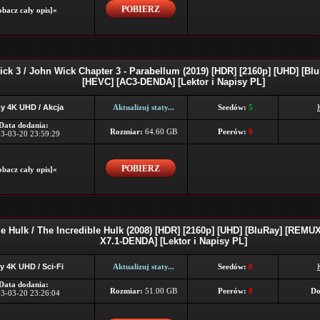
POBIERZ
bacz cały opis]«
ck 3 / John Wick Chapter 3 - Parabellum (2019) [HDR] [2160p] [UHD] [B
[HEVC] [AC3-DENDA] [Lektor i Napisy PL]
y 4K UHD / Akcja
Aktualizuj staty...
Seedów:
5
Data dodania:
Rozmiar:
64.60 GB
Peerów:
0
3-03-20 23:59:29
POBIERZ
bacz cały opis]«
le Hulk / The Incredible Hulk (2008) [HDR] [2160p] [UHD] [BluRay] [REMU
X7.1-DENDA] [Lektor i Napisy PL]
y 4K UHD / Sci-Fi
Aktualizuj staty...
Seedów:
0
Data dodania:
Rozmiar:
51.00 GB
Peerów:
0
Do
3-03-20 23:26:04