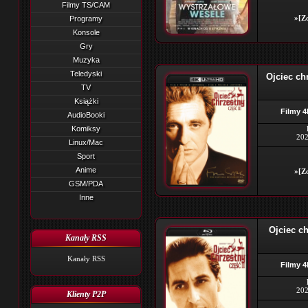
Filmy TS/CAM
»[Zo
Programy
Konsole
Gry
Muzyka
Teledyski
Ojciec ch
TV
Książki
Filmy 4
AudioBooki
Komiksy
202
Linux/Mac
Sport
Anime
»[Zo
GSM/PDA
Inne
Ojciec ch
Kanały RSS
Kanały RSS
Filmy 4
202
Klienty P2P