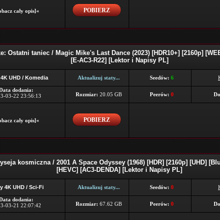
POBIERZ
bacz cały opis]«
e: Ostatni taniec / Magic Mike's Last Dance (2023) [HDR10+] [2160p] [WEB
[E-AC3-R22] [Lektor i Napisy PL]
 4K UHD / Komedia
Aktualizuj staty...
Seedów:
6
Data dodania:
Rozmiar:
20.05 GB
Peerów:
0
Do
3-03-22 23:56:13
POBIERZ
bacz cały opis]«
yseja kosmiczna / 2001 A Space Odyssey (1968) [HDR] [2160p] [UHD] [B
[HEVC] [AC3-DENDA] [Lektor i Napisy PL]
y 4K UHD / Sci-Fi
Aktualizuj staty...
Seedów:
0
Data dodania:
Rozmiar:
67.62 GB
Peerów:
0
Do
3-03-21 22:07:42