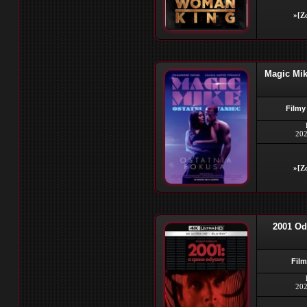
»[Zo
Magic Mik
Filmy
202
»[Zo
2001 Od
Film
202