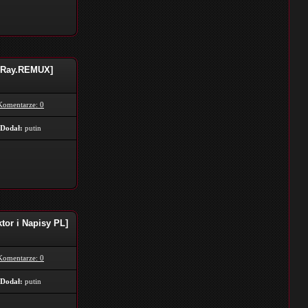
luRay.REMUX]
Komentarze: 0
Dodał:
putin
tor i Napisy PL]
Komentarze: 0
Dodał:
putin