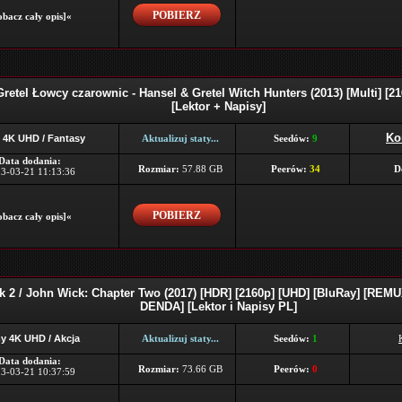
POBIERZ
bacz cały opis]«
Gretel Łowcy czarownic - Hansel & Gretel Witch Hunters (2013) [Multi] [
[Lektor + Napisy]
Ko
 4K UHD / Fantasy
Aktualizuj staty...
Seedów:
9
Data dodania:
Rozmiar:
57.88 GB
Peerów:
34
D
3-03-21 11:13:36
POBIERZ
bacz cały opis]«
 2 / John Wick: Chapter Two (2017) [HDR] [2160p] [UHD] [BluRay] [REMU
DENDA] [Lektor i Napisy PL]
y 4K UHD / Akcja
Aktualizuj staty...
Seedów:
1
Data dodania:
Rozmiar:
73.66 GB
Peerów:
0
3-03-21 10:37:59