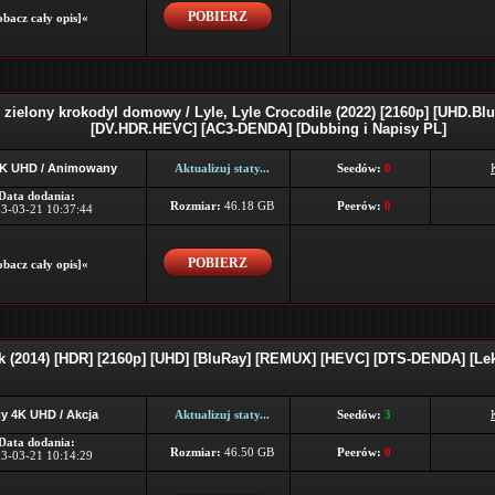
POBIERZ
bacz cały opis]«
i zielony krokodyl domowy / Lyle, Lyle Crocodile (2022) [2160p] [UHD.B
[DV.HDR.HEVC] [AC3-DENDA] [Dubbing i Napisy PL]
4K UHD / Animowany
Aktualizuj staty...
Seedów:
0
Data dodania:
Rozmiar:
46.18 GB
Peerów:
0
3-03-21 10:37:44
POBIERZ
bacz cały opis]«
 (2014) [HDR] [2160p] [UHD] [BluRay] [REMUX] [HEVC] [DTS-DENDA] [Lek
y 4K UHD / Akcja
Aktualizuj staty...
Seedów:
3
Data dodania:
Rozmiar:
46.50 GB
Peerów:
0
3-03-21 10:14:29