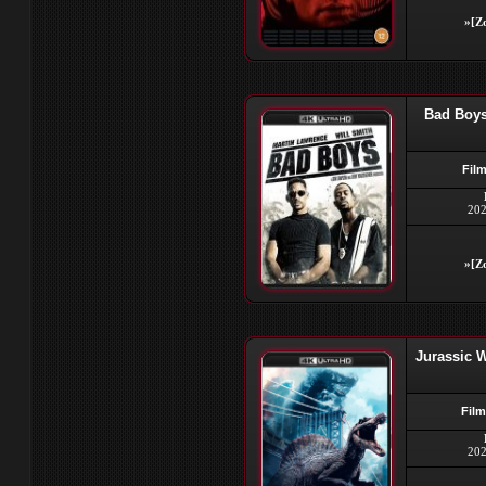
»[Zo
Bad Boys
Film
202
»[Zo
Jurassic 
Film
202