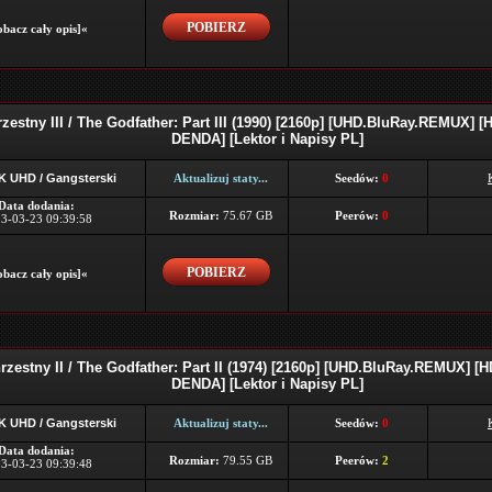
POBIERZ
bacz cały opis]«
rzestny III / The Godfather: Part III (1990) [2160p] [UHD.BluRay.REMUX] 
DENDA] [Lektor i Napisy PL]
K UHD / Gangsterski
Aktualizuj staty...
Seedów:
0
Data dodania:
Rozmiar:
75.67 GB
Peerów:
0
3-03-23 09:39:58
POBIERZ
bacz cały opis]«
rzestny II / The Godfather: Part II (1974) [2160p] [UHD.BluRay.REMUX] 
DENDA] [Lektor i Napisy PL]
K UHD / Gangsterski
Aktualizuj staty...
Seedów:
0
Data dodania:
Rozmiar:
79.55 GB
Peerów:
2
3-03-23 09:39:48