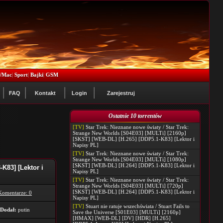
x/Mac
|
Sport
|
Bajki
|
GSM
FAQ
Kontakt
Login
Zarejestruj
Ostatnie 10 torrentów
[TV]
Star Trek: Nieznane nowe światy / Star Trek:
Strange New Worlds [S04E03] [MULTi] [2160p]
[SKST] [WEB-DL] [H.265] [DDP5.1-K83] [Lektor i
Napisy PL]
[TV]
Star Trek: Nieznane nowe światy / Star Trek:
Strange New Worlds [S04E03] [MULTi] [1080p]
[SKST] [WEB-DL] [H.264] [DDP5.1-K83] [Lektor i
K83] [Lektor i
Napisy PL]
[TV]
Star Trek: Nieznane nowe światy / Star Trek:
Strange New Worlds [S04E03] [MULTi] [720p]
[SKST] [WEB-DL] [H.264] [DDP5.1-K83] [Lektor i
Komentarze: 0
Napisy PL]
[TV]
Stuart nie ratuje wszechświata / Stuart Fails to
Dodał:
putin
Save the Universe [S01E03] [MULTi] [2160p]
[HMAX] [WEB-DL] [DV] [HDR] [H.265]