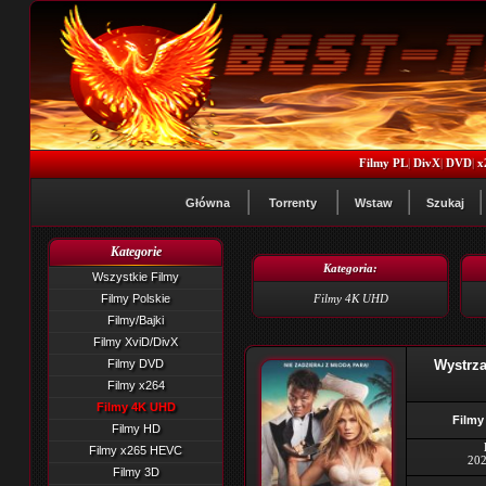
Filmy PL
|
DivX
|
DVD
|
x
Główna
Torrenty
Wstaw
Szukaj
Kategorie
Kategoria:
Wszystkie Filmy
Filmy Polskie
Filmy 4K UHD
Filmy/Bajki
Filmy XviD/DivX
Filmy DVD
Wystrza
Filmy x264
Filmy 4K UHD
Filmy
Filmy HD
Filmy x265 HEVC
202
Filmy 3D