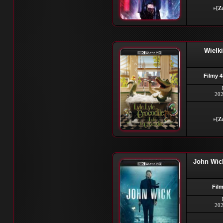
»[Zo
Wielk
Filmy 
202
»[Zo
John Wick
Film
202