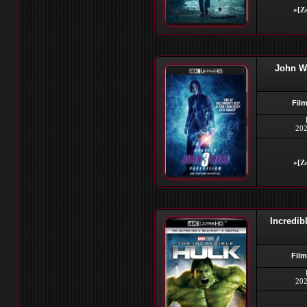
»[Zo
John Wi
Film
202
»[Zo
Incredib
Film
202