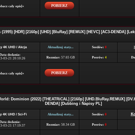
POBIERZ
bacz cały opis]«
 (1995) [HDR] [2160p] [UHD] [BluRay] [REMUX] [HEVC] [AC3-DENDA] [Lekt
y 4K UHD / Akcja
Aktualizuj staty...
Seedów:
0
Data dodania:
Rozmiar:
57.65 GB
Peerów:
4
Do
3-03-21 20:10:26
POBIERZ
bacz cały opis]«
World: Dominion (2022) [THEATRiCAL] [2160p] [UHD.BluRay.REMUX] [DV
DENDA] [Dubbing i Napisy PL]
Ko
y 4K UHD / Sci-Fi
Aktualizuj staty...
Seedów:
0
Data dodania:
Rozmiar:
58.34 GB
Peerów:
0
3-03-21 17:19:37