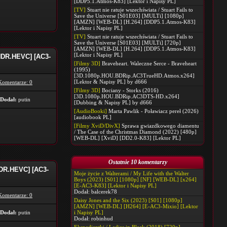
[DDP5.1.Atmos-K83] [Lektor i Napisy PL]
[TV]
Stuart nie ratuje wszechświata / Stuart Fails to
Save the Universe [S01E03] [MULTi] [1080p]
[AMZN] [WEB-DL] [H.264] [DDP5.1.Atmos-K83]
[Lektor i Napisy PL]
[TV]
Stuart nie ratuje wszechświata / Stuart Fails to
Save the Universe [S01E03] [MULTi] [720p]
[AMZN] [WEB-DL] [H.264] [DDP5.1.Atmos-K83]
[Lektor i Napisy PL]
[HDR.HEVC] [AC3-
[Filmy 3D]
Braveheart. Waleczne Serce - Braveheart
(1995)
[3D.1080p.HOU.BDRip.AC3TrueHD.Atmos.x264]
[Lektor & Napisy PL] by d666
Komentarze: 0
[Filmy 3D]
Bociany - Storks (2016)
[3D.1080p.HOU.BDRip.AC3DTS-HD.x264]
Dodał:
putin
[Dubbing & Napisy PL] by d666
[AudioBooki]
Marta Pawlik - Poławiacz pereł (2026)
[audiobook PL]
[Filmy XviD/DivX]
Sprawa gwiazdkowego diamentu
/ The Case of the Christmas Diamond (2022) [480p]
[WEB-DL] [XviD] [DD2.0-K83] [Lektor PL]
Ostatnie 10 komentarzy
[HDR.HEVC] [AC3-
Moje życie z Walterami / My Life with the Walter
Boys (2023) [S01] [1080p] [NF] [WEB-DL] [x264]
[E-AC3-K83] [Lektor i Napisy PL]
Dodał:
balcerek78
Komentarze: 0
Daisy Jones and the Six (2023) [S01] [1080p]
[AMZN] [WEB-DL] [H264] [E-AC3-Mixio] [Lektor
Dodał:
putin
i Napisy PL]
Dodał:
robinhud