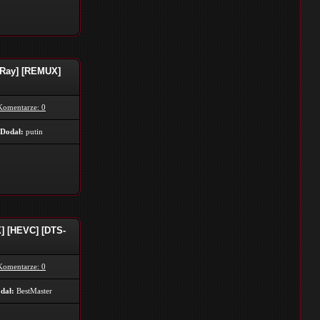
luRay] [REMUX]
Komentarze: 0
Dodał:
putin
X] [HEVC] [DTS-
Komentarze: 0
dał:
BestMaster