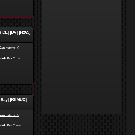
-DL] [DV] [H265]
Komentarze: 0
dał:
BestMaster
luRay] [REMUX]
Komentarze: 0
dał:
BestMaster