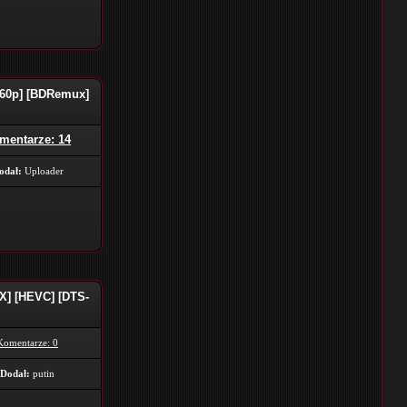
2160p] [BDRemux]
mentarze: 14
odał:
Uploader
X] [HEVC] [DTS-
Komentarze: 0
Dodał:
putin