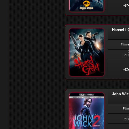
»[Zo
Hansel i 
Filmy
202
»[Zo
John Wick
Film
202