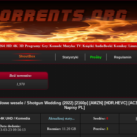
264
|
HD
|
4K
|
3D
|
Programy
|
Gry
|
Konsole
|
Muzyka
|
TV
|
Książki
|
AudioBooki
|
Komiksy
|
Linu
ShoutBox
Statystyki
Prośby
Regulamin
Ilość torrentów:
1,970
łowe wesele / Shotgun Wedding (2022) [2160p] [AMZN] [HDR.HEVC] [AC3-
Napisy PL]
 4K UHD / Komedia
Aktualizuj staty...
Seedów:
0
Data dodania:
Rozmiar:
11.20 GB
Peerów:
3
3-03-23 09:56:13