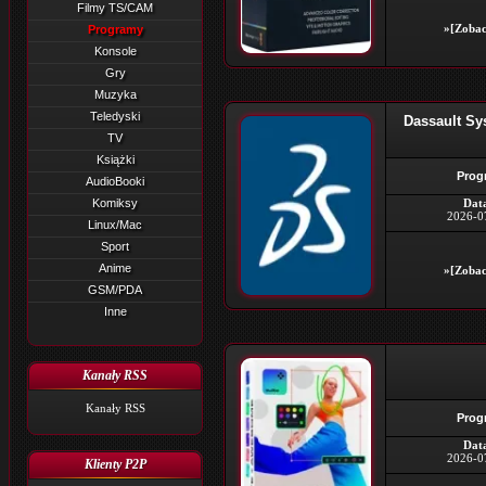
Filmy TS/CAM
»[Zobac
Programy
Konsole
Gry
Muzyka
Teledyski
Dassault Sy
TV
Książki
Prog
AudioBooki
Komiksy
Dat
2026-0
Linux/Mac
Sport
Anime
»[Zobac
GSM/PDA
Inne
Kanały RSS
Kanały RSS
Prog
Dat
2026-0
Klienty P2P