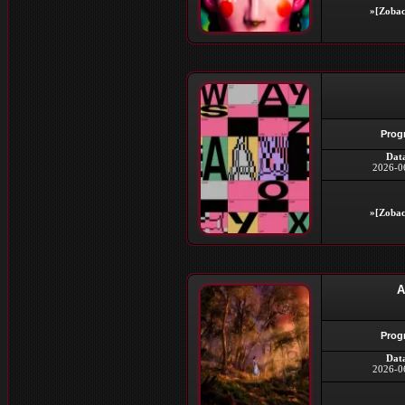
»[Zobac
Prog
Dat
2026-0
»[Zobac
A
Prog
Dat
2026-0