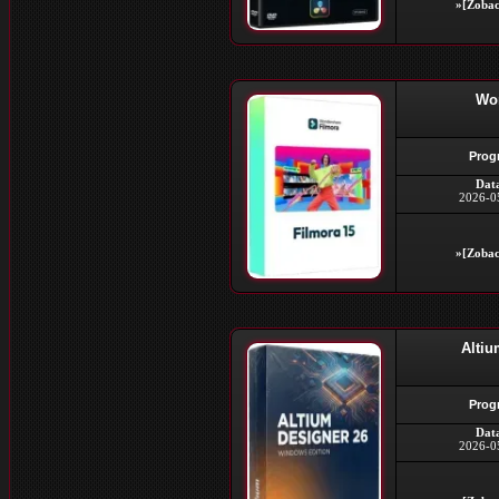
»[Zobac
Won
Prog
Dat
2026-0
»[Zobac
Altiu
Prog
Dat
2026-0