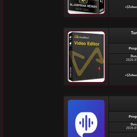
»[Zobac
Tun
Prog
Dat
2026-0
»[Zobac
Prog
Dat
2026-0