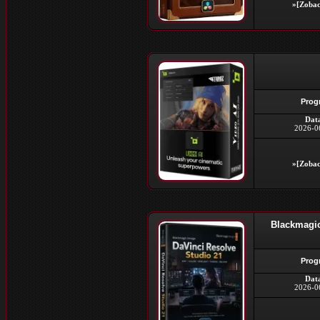
»[Zobac
Prog
Dat
2026-0
»[Zobac
Blackmagic
Prog
Dat
2026-0