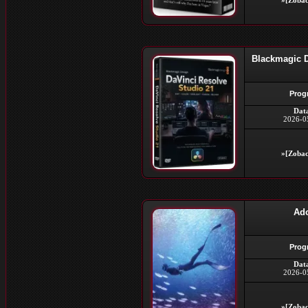
»[Zobac
Blackmagic D
Prog
Dat
2026-0
»[Zobac
Ado
Prog
Dat
2026-0
»[Zobac