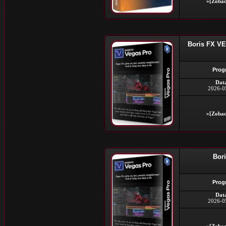
»[Zobac
Boris FX VE
Prog
Dat
2026-0
»[Zobac
Bori
Prog
Dat
2026-0