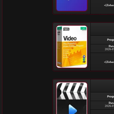
»[Zobac
Prog
Dat
2026-0
»[Zobac
Prog
Dat
2026-0