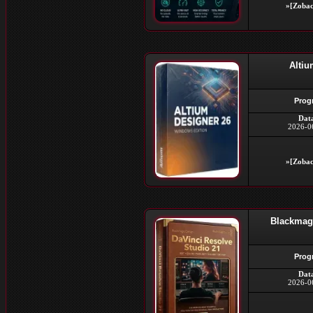
»[Zobac
Altiu
Prog
Dat
2026-0
»[Zobac
Blackmagi
Prog
Dat
2026-0