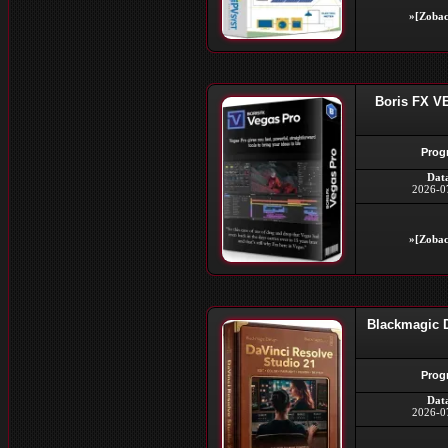
»[Zobac
Boris FX VE
Prog
Dat
2026-0
»[Zobac
Blackmagic D
Prog
Dat
2026-0