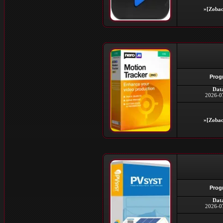
»[Zobac
Prog
Dat
2026-0
»[Zobac
Prog
Dat
2026-0