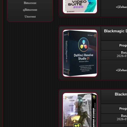
Bittorrent
»[Zobac
qBittorrent
Utorrent
Blackmagic D
Prog
Dat
2026-0
»[Zobac
Blackm
Prog
Dat
2026-0