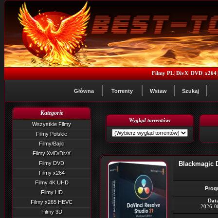
Filmy PL
|
DivX
|
DVD
|
x264
Główna
Torrenty
Wstaw
Szukaj
Kategorie
Wygląd torrentów:
Wszystkie Filmy
Filmy Polskie
Filmy/Bajki
Filmy XviD/DivX
Filmy DVD
Blackmagic D
Filmy x264
Filmy 4K UHD
Prog
Filmy HD
Dat
Filmy x265 HEVC
2026-0
Filmy 3D