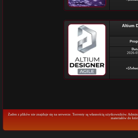
Altium D
Prog
Dat
2026-0
»[Zobac
Żaden z plików nie znajduje się na serwerze. Torrenty są własnością użytkowników. Admini
materiałów do któr