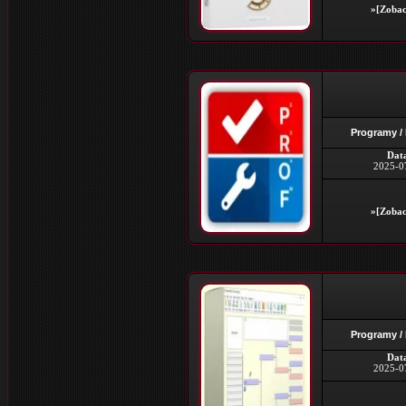
»[Zobac
Programy /
Dat
2025-0
»[Zobac
Programy /
Dat
2025-0