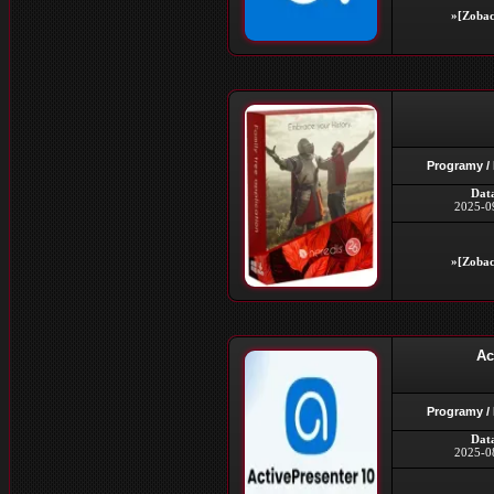
»[Zobac
Programy /
Dat
2025-0
»[Zobac
Ac
Programy /
Dat
2025-0