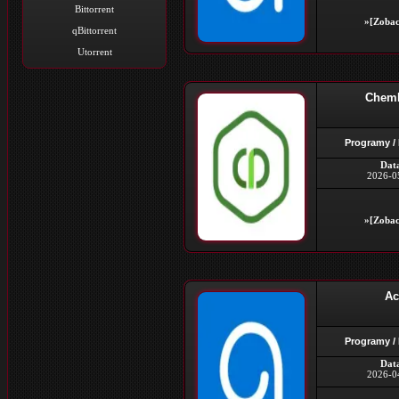
Bittorrent
»[Zobac
qBittorrent
Utorrent
ChemDr
Programy /
Dat
2026-0
»[Zobac
Ac
Programy /
Dat
2026-0