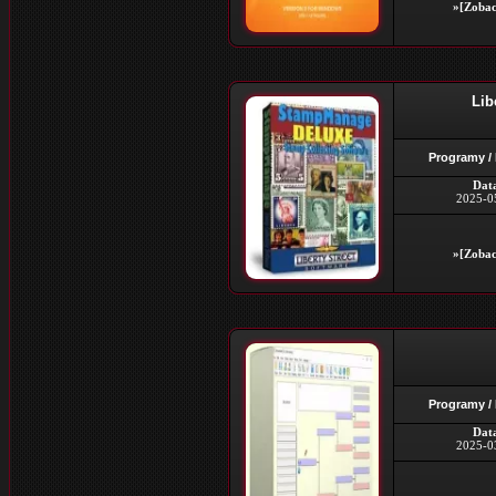
»[Zobac
Lib
Programy /
Dat
2025-0
»[Zobac
Programy /
Dat
2025-0