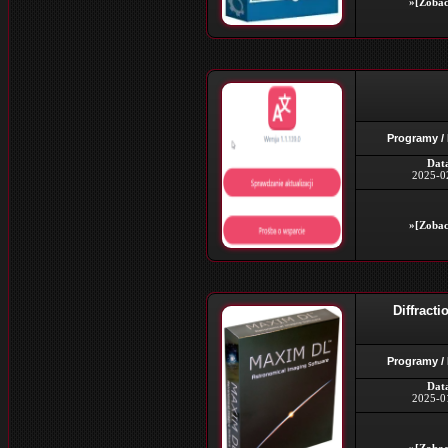
»[Zobac
Programy /
Dat
2025-0
»[Zobac
Diffracti
Programy /
Dat
2025-0