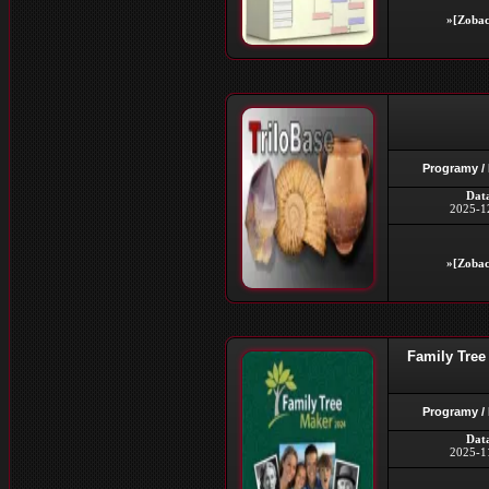
»[Zobac
Programy /
Dat
2025-1
»[Zobac
Family Tree 
Programy /
Dat
2025-1