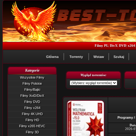
Filmy PL
|
DivX
|
DVD
|
x264
Główna
Torrenty
Wstaw
Szukaj
Kategorie
Wygląd torrentów:
Wszystkie Filmy
Filmy Polskie
Filmy/Bajki
Filmy XviD/DivX
Filmy DVD
Filmy x264
Filmy 4K UHD
Programy /
Filmy HD
Dat
Filmy x265 HEVC
2026-0
Filmy 3D