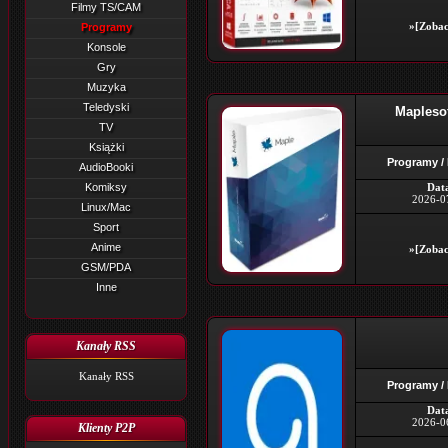
Filmy TS/CAM
»[Zobac
Programy
Konsole
Gry
Muzyka
Teledyski
Maplesof
TV
Książki
Programy /
AudioBooki
Komiksy
Dat
2026-0
Linux/Mac
Sport
Anime
»[Zobac
GSM/PDA
Inne
Kanały RSS
Kanały RSS
Programy /
Dat
2026-0
Klienty P2P