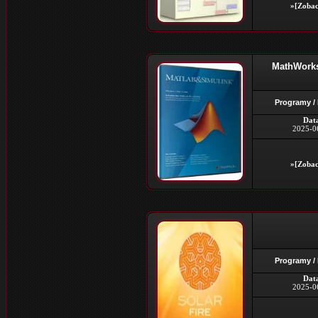
»[Zobac
MathWorks
Programy /
Dat
2025-0
»[Zobac
Programy /
Dat
2025-0