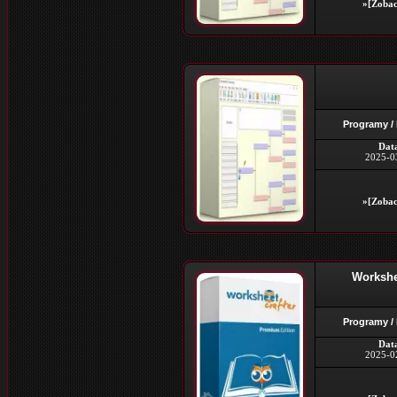
»[Zobac
Programy /
Dat
2025-0
»[Zobac
Workshee
Programy /
Dat
2025-0