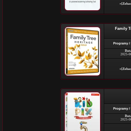
»[Zobac
Family Tr
Programy /
Dat
2025-0
»[Zobac
Programy /
Dat
2025-0