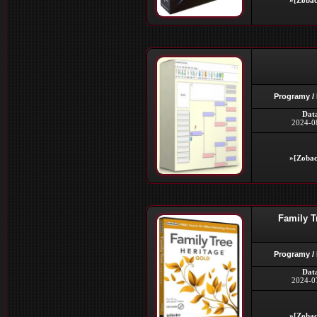
»[Zobac
Programy /
Dat
2024-0
»[Zobac
Family Tr
Programy /
Dat
2024-0
»[Zobac