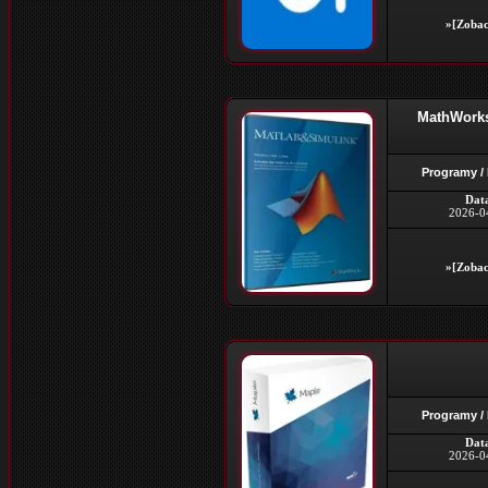
»[Zobac
MathWorks
Programy /
Dat
2026-0
»[Zobac
Programy /
Dat
2026-0