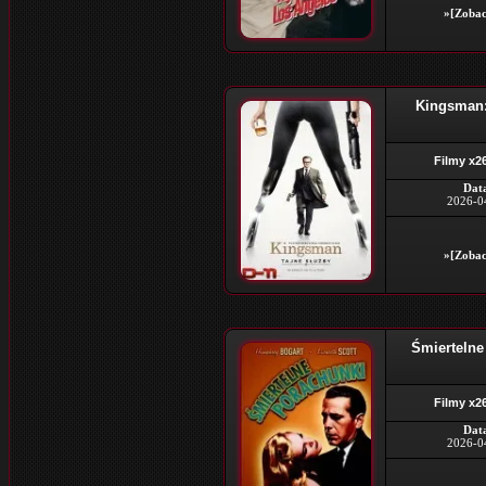
»[Zobac
Kingsman: 
Filmy x2
Dat
2026-0
»[Zobac
Śmiertelne
Filmy x2
Dat
2026-0