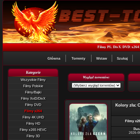
Filmy PL
|
DivX
|
DVD
|
x264
Główna
Torrenty
Wstaw
Szukaj
Kategorie
Wygląd torrentów:
Wszystkie Filmy
Filmy Polskie
Filmy/Bajki
Filmy XviD/DivX
Filmy DVD
Kolory zła: 
Filmy x264
Filmy 4K UHD
Filmy x2
Filmy HD
Dat
Filmy x265 HEVC
2026-0
Filmy 3D