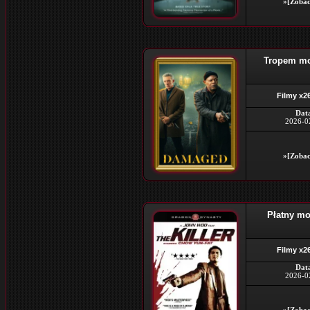
»[Zobac
Tropem mor
Filmy x2
Dat
2026-0
»[Zobac
Płatny mo
Filmy x2
Dat
2026-0