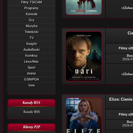
Filmy TS/CAM
»[Zobac
Programy
Konsole
Gry
Muzyka
Teledyski
Ci
TV
Książki
Filmy x2
AudioBooki
Komiksy
Dat
2026-0
Linux/Mac
Sport
Anime
»[Zobac
GSM/PDA
Inne
Elize: Cieni
Kanały RSS
Kanały RSS
Filmy x2
Dat
2026-0
Klienty P2P