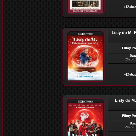
»[Zobac
Listy do M. 
Filmy Po
Dat
2025-0
»[Zobac
Listy do M
Filmy Po
Dat
2025-0