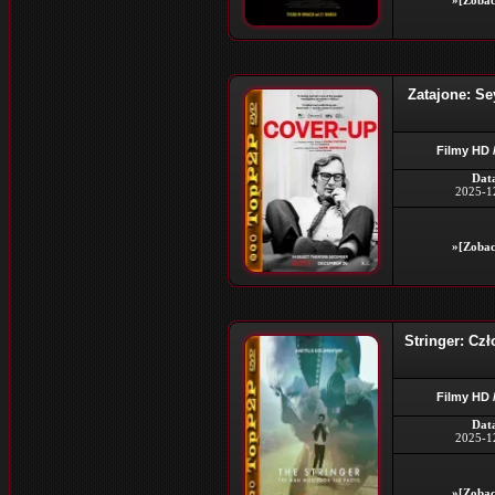
»[Zobac
Zatajone: Se
Filmy HD 
Dat
2025-1
»[Zobac
Stringer: Czł
Filmy HD 
Dat
2025-1
»[Zobac