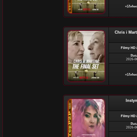
»[Zobac
Chris i Mart
Filmy HD 
Dat
2026-0
»[Zobac
Instyn
Filmy HD 
Dat
2026-0