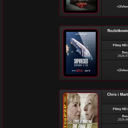
»[Zobac
Rozbitkowie
Filmy HD 
Dat
2026-0
»[Zobac
Chris i Mart
Filmy HD 
Dat
2026-0