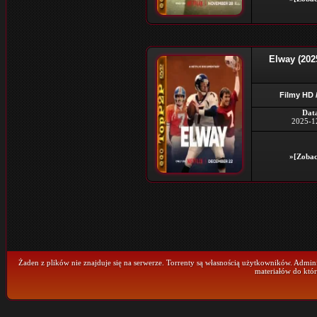
Elway (202
Filmy HD 
Dat
2025-1
»[Zobac
Żaden z plików nie znajduje się na serwerze. Torrenty są własnością użytkowników. Admini
materiałów do któr