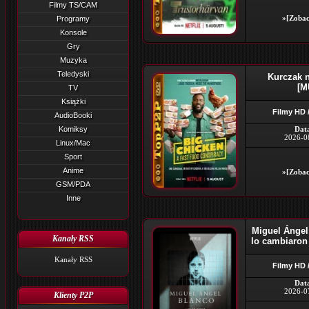
Filmy TS/CAM
»[Zobac
Programy
Konsole
Gry
Muzyka
Teledyski
Kurczak n
[M
TV
Książki
Filmy HD 
AudioBooki
Komiksy
Dat
2026-0
Linux/Mac
Sport
Anime
»[Zobac
GSM/PDA
Inne
Miguel Ángel 
Kanały RSS
lo cambiaron 
Kanały RSS
Filmy HD 
Dat
2026-0
Klienty P2P