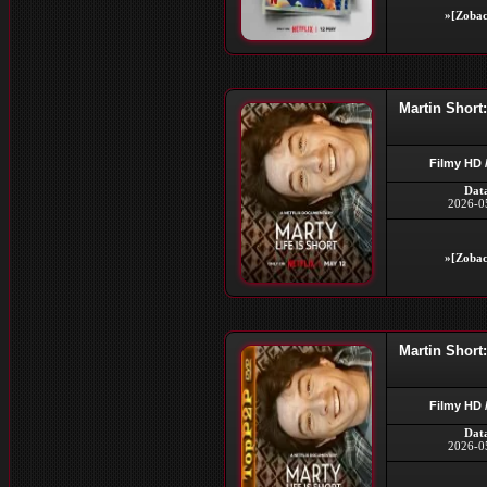
»[Zobac
Martin Short:
Filmy HD 
Dat
2026-0
»[Zobac
Martin Short:
Filmy HD 
Dat
2026-0