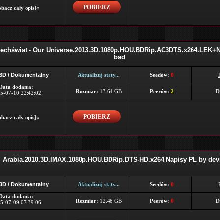
POBIERZ
bacz cały opis]«
echświat - Our Universe.2013.3D.1080p.HOU.BDRip.AC3DTS.x264.LEK+N
bad
 3D / Dokumentalny
Aktualizuj staty...
Seedów:
0
Data dodania:
Rozmiar:
13.64 GB
Peerów:
2
D
5-07-10 22:42:02
POBIERZ
bacz cały opis]«
Arabia.2010.3D.IMAX.1080p.HOU.BDRip.DTS-HD.x264.Napisy PL by devi
 3D / Dokumentalny
Aktualizuj staty...
Seedów:
0
Data dodania:
Rozmiar:
12.48 GB
Peerów:
0
D
5-07-09 07:39:06