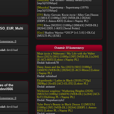
[Muzyka]
The Strokes - Reality Awaits (2026)
[mp3@320kbps]
[Muzyka]
Supertramp - Supertramp (1970)
[mp3@320kbps]
[TV]
Ricky Gervais: Kocie życie / Alley Cats [Sezon
1] [MULT] [1080p] [NF] [WEB-DL] [H264]
[DDP5.1.Atmos-K83] [Lektor i Napisy PL]
[TV]
Klara [S02E01] [1080p] [HMAX] [WEB-DL]
_ISO_EUR_Multi
[H264] [DD5.1-K83] [Serial Polski]
[Gry]
Shadow Warrior *2013* [v1.5.0] [+DLCs]
[MULTI-PL] [EXE]
Komentarze: 0
Ostatnie 10 komentarzy
odał:
devil-bad
Moje życie z Walterami / My Life with the Walter
Boys (2023) [S01] [1080p] [NF] [WEB-DL] [x264]
[E-AC3-K83] [Lektor i Napisy PL]
Dodał:
balcerek78
Daisy Jones and the Six (2023) [S01] [1080p]
[AMZN] [WEB-DL] [H264] [E-AC3-Mixio] [Lektor
i Napisy PL]
Dodał:
robinhud
Ekspedientki / Ladies in Black (2018) [720p]
[BDRip] [XviD] [AC3-ELiTE] [Lektor PL]
es of the
Dodał:
anitanet
devil666
Wichrowe wzgórza / Wuthering Heights (2026)
[MULTi] [1080p] [AMZN] [WEB-DL] [x264] [AC3-
KiT] [Dubbing PL i Napisy PL]
Komentarze: 0
Dodał:
Niepiekarczyk2
Tyler Perry's Beauty in Black [Sezon 1] [MULTi]
odał:
devil-bad
[1080p] [NF] [WEB-DL] [H264] [DDP5.1.Atmos-
K83] [Lektor PL i Napisy PL]
Dodał:
anitanet