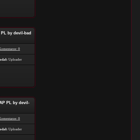
PL by devil-bad
Komentarze: 0
odał:
Uploader
P PL by devil-
Komentarze: 0
odał:
Uploader