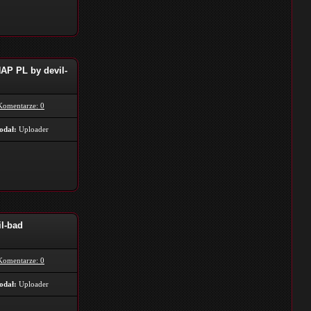
AP PL by devil-
Komentarze: 0
odał:
Uploader
l-bad
Komentarze: 0
odał:
Uploader