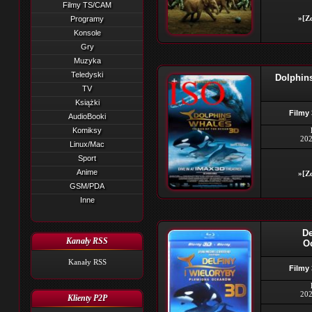
Filmy TS/CAM
»[Zo
Programy
Konsole
Gry
Muzyka
Teledyski
Dolphin
TV
Książki
Filmy
AudioBooki
Komiksy
202
Linux/Mac
Sport
Anime
»[Zo
GSM/PDA
Inne
De
Kanały RSS
O
Kanały RSS
Filmy
202
Klienty P2P