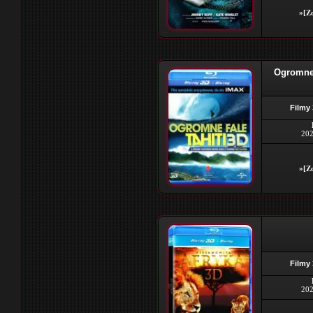
»[Zo
Ogromne 
Filmy
202
»[Zo
Filmy
202