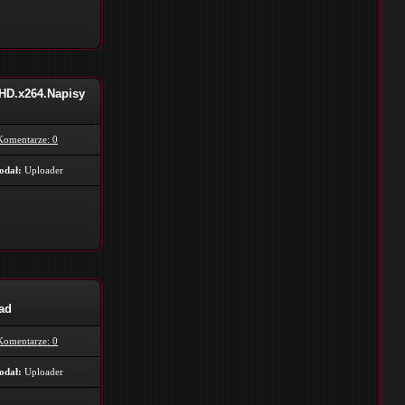
-HD.x264.Napisy
Komentarze: 0
odał:
Uploader
ad
Komentarze: 0
odał:
Uploader