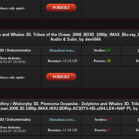
POBIERZ
bacz cały opis]«
s and Whales 3D. Tribes of the Ocean_2008_BD3D_1080p_IMAX_Blu-ray
Audio & Subs_by devil666
 3D / Dokumentalny
Aktualizuj staty...
Seedów:
82
Data dodania:
Rozmiar:
16.18 GB
Peerów:
29
D
6-03-07 19:59:01
POBIERZ
bacz cały opis]«
lfiny i Wieloryby 3D. Plemiona Oceanów - Dolphins and Whales 3D. Trib
cean.2008.3D.1080p.IMAX.HOU.BDRip.AC3DTS-HD.x264.LEK+NAP PL by 
 3D / Dokumentalny
Aktualizuj staty...
Seedów:
0
Data dodania:
Rozmiar:
11.04 GB
Peerów:
0
D
6-03-07 19:59:01