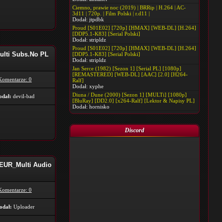
Ciemno, prawie noc (2019) | BRRip | H.264 | AC-
3d11 | 720p. | Film Polski | r.d11 |
Dodał:
jtpdbk
Proud [S01E02] [720p] [HMAX] [WEB-DL] [H.264]
[DDP5.1-K83] [Serial Polski]
Dodał:
stripldz
Proud [S01E02] [720p] [HMAX] [WEB-DL] [H.264]
ulti Subs.No PL
[DDP5.1-K83] [Serial Polski]
Dodał:
stripldz
Jan Serce (1982) [Sezon 1] [Serial PL] [1080p]
[REMASTERED] [WEB-DL] [AAC] [2.0] [H264-
Komentarze: 0
Ralf]
Dodał:
xyphe
Diuna / Dune (2000) [Sezon 1] [MULTi] [1080p]
odał:
devil-bad
[BluRay] [DD2.0] [x264-Ralf] [Lektor & Napisy PL]
Dodał:
hornisko
Discord
_EUR_Multi Audio
Komentarze: 0
odał:
Uploader