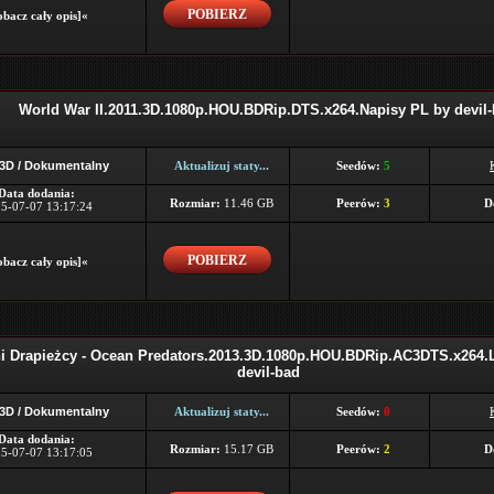
POBIERZ
bacz cały opis]«
World War II.2011.3D.1080p.HOU.BDRip.DTS.x264.Napisy PL by devil
 3D / Dokumentalny
Aktualizuj staty...
Seedów:
5
Data dodania:
Rozmiar:
11.46 GB
Peerów:
3
D
5-07-07 13:17:24
POBIERZ
bacz cały opis]«
 Drapieżcy - Ocean Predators.2013.3D.1080p.HOU.BDRip.AC3DTS.x264
devil-bad
 3D / Dokumentalny
Aktualizuj staty...
Seedów:
0
Data dodania:
Rozmiar:
15.17 GB
Peerów:
2
D
5-07-07 13:17:05