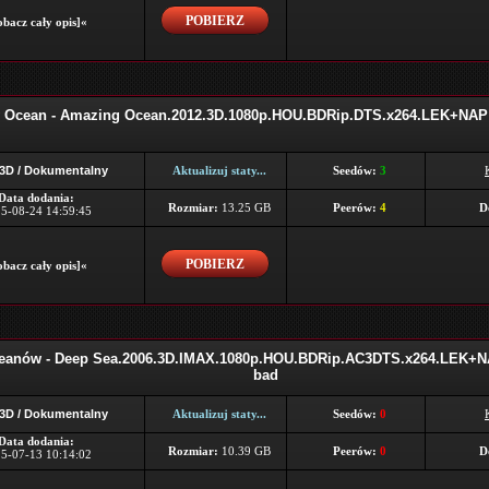
POBIERZ
bacz cały opis]«
y Ocean - Amazing Ocean.2012.3D.1080p.HOU.BDRip.DTS.x264.LEK+NAP 
 3D / Dokumentalny
Aktualizuj staty...
Seedów:
3
Data dodania:
Rozmiar:
13.25 GB
Peerów:
4
D
5-08-24 14:59:45
POBIERZ
bacz cały opis]«
eanów - Deep Sea.2006.3D.IMAX.1080p.HOU.BDRip.AC3DTS.x264.LEK+NA
bad
 3D / Dokumentalny
Aktualizuj staty...
Seedów:
0
Data dodania:
Rozmiar:
10.39 GB
Peerów:
0
D
5-07-13 10:14:02