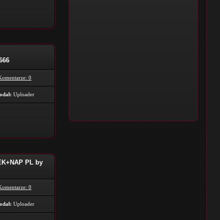
666
Komentarze: 0
odał:
Uploader
LEK+NAP PL by
Komentarze: 0
odał:
Uploader