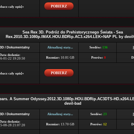
POBIERZ
bacz cały opis]«
Sea Rex 3D. Podróż do Prehistorycznego Świata - Sea
Rex.2010.3D.1080p.IMAX.HOU.BDRip.AC3.x264.LEK+NAP PL by devil
 3D / Dokumentalny
Aktualizuj staty...
Seedów:
136
Data dodania:
Rozmiar:
10.81 GB
Peerów:
0
D
6-01-22 19:20:50
POBIERZ
bacz cały opis]«
Bears. A Summer Odyssey.2012.3D.1080p.HOU.BDRip.AC3DTS-HD.x264.
devil-bad
 3D / Dokumentalny
Aktualizuj staty...
Seedów:
23
Data dodania:
Rozmiar:
13.70 GB
Peerów:
12
D
5-08-28 21:07:20