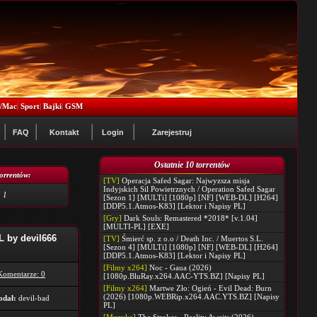
x/Mac
|
Sport
|
Bajki
|
GSM
FAQ
Kontakt
Login
Zarejestruj
Ostatnie 10 torrentów
torrentów:
[TV]
Operacja Safed Sagar: Najwyzsza misja
Indyjskich Sil Powietrznych / Operation Safed Sagar
1
[Sezon 1] [MULTi] [1080p] [NF] [WEB-DL] [H264]
[DDP5.1.Atmos-K83] [Lektor i Napisy PL]
[Gry]
Dark Souls: Remastered *2018* [v.1.04]
[MULTI-PL] [EXE]
 by devil666
[TV]
Śmierć sp. z o.o / Death Inc. / Muertos S.L.
[Sezon 4] [MULTi] [1080p] [NF] [WEB-DL] [H264]
[DDP5.1.Atmos-K83] [Lektor i Napisy PL]
[Filmy x264]
Noc - Gaua (2026)
Komentarze: 0
[1080p.BluRay.x264.AAC-YTS.BZ] [Napisy PL]
[Filmy x264]
Martwe Zło: Ogień - Evil Dead: Burn
(2026) [1080p.WEBRip.x264.AAC.YTS.BZ] [Napisy
odał:
devil-bad
PL]