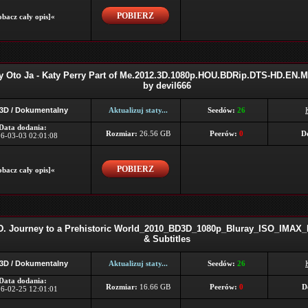
POBIERZ
bacz cały opis]«
y Oto Ja - Katy Perry Part of Me.2012.3D.1080p.HOU.BDRip.DTS-HD.EN.M
by devil666
 3D / Dokumentalny
Aktualizuj staty...
Seedów:
26
Data dodania:
Rozmiar:
26.56 GB
Peerów:
0
D
6-03-03 02:01:08
POBIERZ
bacz cały opis]«
D. Journey to a Prehistoric World_2010_BD3D_1080p_Bluray_ISO_IMAX
& Subtitles
 3D / Dokumentalny
Aktualizuj staty...
Seedów:
26
Data dodania:
Rozmiar:
16.66 GB
Peerów:
0
D
6-02-25 12:01:01