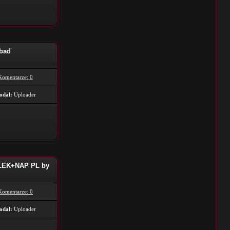
-bad
Komentarze: 0
odał:
Uploader
.LEK+NAP PL by
Komentarze: 0
odał:
Uploader