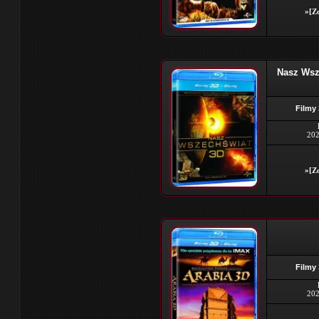
»[Zo
Nasz Wsz
Filmy
202
»[Zo
Filmy
202