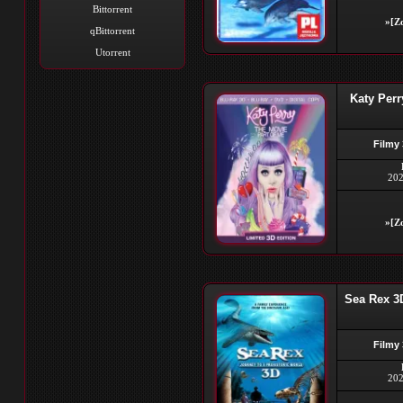
Bittorrent
»[Zo
qBittorrent
Utorrent
Katy Perr
Filmy
202
»[Zo
Sea Rex 3
Filmy
202