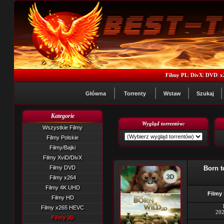
Filmy PL
|
DivX
|
DVD
|
x
Główna
Torrenty
Wstaw
Szukaj
Kategorie
Wygląd torrentów:
Wszystkie Filmy
Filmy Polskie
Filmy/Bajki
Filmy XviD/DivX
Filmy DVD
Born 
Filmy x264
Filmy 4K UHD
Filmy
Filmy HD
Filmy x265 HEVC
202
Filmy 3D