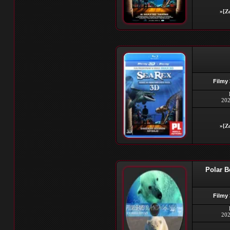
»[Zo
Filmy
202
»[Zo
Polar 
Filmy
202