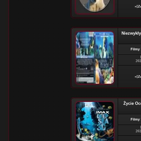
»[Zo
Niezwykł
Filmy
202
»[Zo
Życie Oc
Filmy
202