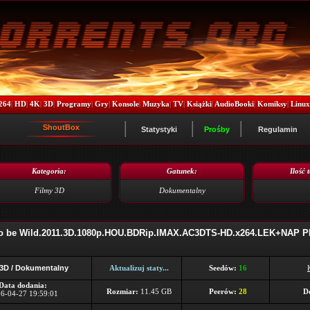
264
|
HD
|
4K
|
3D
|
Programy
|
Gry
|
Konsole
|
Muzyka
|
TV
|
Książki
|
AudioBooki
|
Komiksy
|
Linu
ShoutBox
Statystyki
Prośby
Regulamin
Kategoria:
Gatunek:
Ilość 
Filmy 3D
Dokumentalny
to be Wild.2011.3D.1080p.HOU.BDRip.IMAX.AC3DTS-HD.x264.LEK+NAP PL
 3D / Dokumentalny
Aktualizuj staty...
Seedów:
16
Data dodania:
Rozmiar:
11.45 GB
Peerów:
28
D
6-04-27 19:59:01