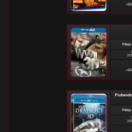
»[Zo
Filmy
202
»[Zo
Podwodni
Filmy
202