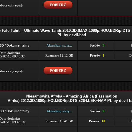
POBIERZ
bacz cały opis]«
Fale Tahiti - Ultimate Wave Tahiti.2010.3D.IMAX.1080p.HOU.BDRip.DTS
PL by devil-bad
 3D / Dokumentalny
Aktualizuj staty...
Seedów:
3
Data dodania:
Rozmiar:
12.12 GB
Peerów:
1
D
5-07-13 09:48:32
POBIERZ
bacz cały opis]«
Niesamowita Afryka - Amazing Africa (Faszination
Afrika).2012.3D.1080p.HOU.BDRip.DTS.x264.LEK+NAP PL by devil-b
 3D / Dokumentalny
Aktualizuj staty...
Seedów:
9
Data dodania:
Rozmiar:
15.41 GB
Peerów:
10
D
5-07-13 09:48:18