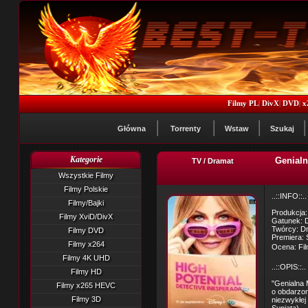
Filmy PL
|
DivX
|
DVD
|
x
Główna
Torrenty
Wstaw
Szukaj
Kategorie
Genialn
TV / Dramat
Wszystkie Filmy
Filmy Polskie
..::INFO::..
Filmy/Bajki
Produkcja
Filmy XviD/DivX
Gatunek: D
Twórcy: D
Filmy DVD
Premiera: 
Filmy x264
Ocena: Fil
Filmy 4K UHD
..::OPIS::..
Filmy HD
"Genialna 
Filmy x265 HEVC
o obdarzon
Filmy 3D
niezwykłej