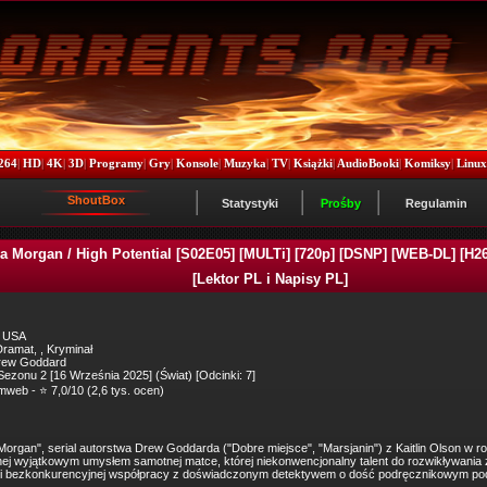
264
|
HD
|
4K
|
3D
|
Programy
|
Gry
|
Konsole
|
Muzyka
|
TV
|
Książki
|
AudioBooki
|
Komiksy
|
Linu
ShoutBox
Statystyki
Prośby
Regulamin
a Morgan / High Potential [S02E05] [MULTi] [720p] [DSNP] [WEB-DL] [H2
[Lektor PL i Napisy PL]
: USA
ramat, , Kryminał
rew Goddard
Sezonu 2 [16 Września 2025] (Świat) [Odcinki: 7]
mweb - ⭐ 7,0/10 (2,6 tys. ocen)
Morgan", serial autorstwa Drew Goddarda ("Dobre miejsce", "Marsjanin") z Kaitlin Olson w ro
ej wyjątkowym umysłem samotnej matce, której niekonwencjonalny talent do rozwikływania 
 i bezkonkurencyjnej współpracy z doświadczonym detektywem o dość podręcznikowym pod