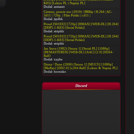
K83] [Lektor PL i Napisy PL]
Dodał:
anitanet
Ciemno, prawie noc (2019) | BRRip | H.264 | AC-
3d11 | 720p. | Film Polski | r.d11 |
Dodał:
jtpdbk
Proud [S01E02] [720p] [HMAX] [WEB-DL] [H.264]
[DDP5.1-K83] [Serial Polski]
Dodał:
stripldz
Proud [S01E02] [720p] [HMAX] [WEB-DL] [H.264]
[DDP5.1-K83] [Serial Polski]
Dodał:
stripldz
Jan Serce (1982) [Sezon 1] [Serial PL] [1080p]
[REMASTERED] [WEB-DL] [AAC] [2.0] [H264-
Ralf]
Dodał:
xyphe
Diuna / Dune (2000) [Sezon 1] [MULTi] [1080p]
[BluRay] [DD2.0] [x264-Ralf] [Lektor & Napisy PL]
Dodał:
hornisko
Discord