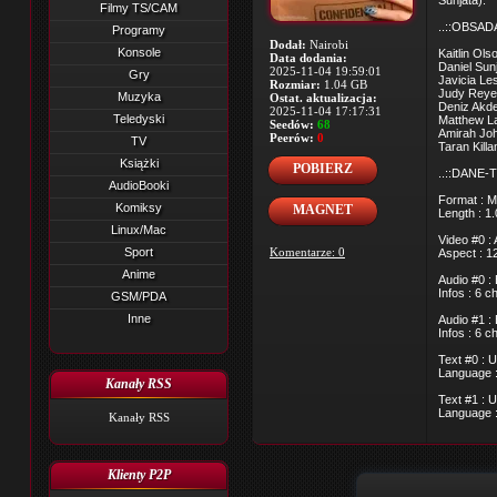
Sunjata).
Filmy TS/CAM
..::OBSADA
Programy
Dodał:
Nairobi
Konsole
Kaitlin Ols
Data dodania:
Daniel Sun
2025-11-04 19:59:01
Gry
Javicia Les
Rozmiar:
1.04 GB
Judy Reyes
Muzyka
Ostat. aktualizacja:
Deniz Akde
2025-11-04 17:17:31
Teledyski
Matthew Lam
Seedów:
68
Amirah Joh
Peerów:
0
TV
Taran Killa
Książki
POBIERZ
..::DANE-T
AudioBooki
Format : M
Komiksy
MAGNET
Length : 1
Linux/Mac
Video #0 :
Sport
Komentarze: 0
Aspect : 1
Anime
Audio #0 :
Infos : 6 
GSM/PDA
Inne
Audio #1 :
Infos : 6 
Text #0 : 
Language :
Kanały RSS
Text #1 : 
Language :
Kanały RSS
Klienty P2P