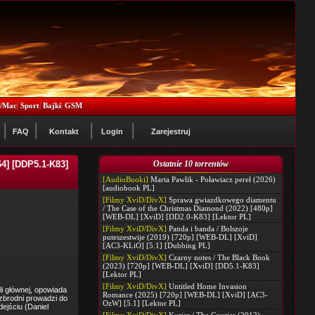
x/Mac
|
Sport
|
Bajki
|
GSM
FAQ
Kontakt
Login
Zarejestruj
64] [DDP5.1-K83]
Ostatnie 10 torrentów
[AudioBooki]
Marta Pawlik - Poławiacz pereł (2026)
[audiobook PL]
[Filmy XviD/DivX]
Sprawa gwiazdkowego diamentu
/ The Case of the Christmas Diamond (2022) [480p]
[WEB-DL] [XviD] [DD2.0-K83] [Lektor PL]
[Filmy XviD/DivX]
Panda i banda / Bolszoje
puteszestwije (2019) [720p] [WEB-DL] [XviD]
[AC3-KLiO] [5.1] [Dubbing PL]
[Filmy XviD/DivX]
Czarny notes / The Black Book
(2023) [720p] [WEB-DL] [XviD] [DD5.1-K83]
[Lektor PL]
[Filmy XviD/DivX]
Untitled Home Invasion
li głównej, opowiada
Romance (2025) [720p] [WEB-DL] [XviD] [AC3-
zbrodni prowadzi do
OzW] [5.1] [Lektor PL]
ejściu (Daniel