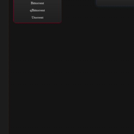
Bittorrent
qBittorrent
Utorrent