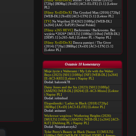
[Filmy XviD/DivX]
Kurier / The Courier (2012)
[720p] [BDRip] [XviD] [AC3-ELiTE] [5.1] [Lektor
PL]
[Filmy XviD/DivX]
The Crooked Man (2016) [720p]
[WEB-DL] [XviD] [AC3-LTN] [5.1] [Lektor PL]
[TV]
Na Wspólnej [E4262] [1080p] [WEB-DL]
[x264] [AAC-ToP2P] [Serial Polski]
[Filmy x265 HEVC]
Backrooms / Backrooms. Bez
wyjścia *2026* [MULTi] [1080p] [10bit] [WEB-DL]
[DDP5.1] [x265-AdL] [Lektor PL i Napisy PL]
[Filmy XviD/DivX]
Dawca pamięci / The Giver
(2014) [720p] [BRRip] [XviD] [AC3-LTN] [5.1]
[Lektor PL]
Ostatnie 10 komentarzy
Moje życie z Walterami / My Life with the Walter
Boys (2023) [S01] [1080p] [NF] [WEB-DL] [x264]
[E-AC3-K83] [Lektor i Napisy PL]
Dodał:
balcerek78
Daisy Jones and the Six (2023) [S01] [1080p]
[AMZN] [WEB-DL] [H264] [E-AC3-Mixio] [Lektor
i Napisy PL]
Dodał:
robinhud
Ekspedientki / Ladies in Black (2018) [720p]
[BDRip] [XviD] [AC3-ELiTE] [Lektor PL]
Dodał:
anitanet
Wichrowe wzgórza / Wuthering Heights (2026)
[MULTi] [1080p] [AMZN] [WEB-DL] [x264] [AC3-
KiT] [Dubbing PL i Napisy PL]
Dodał:
Niepiekarczyk2
Tyler Perry's Beauty in Black [Sezon 1] [MULTi]
[1080p] [NF] [WEB-DL] [H264] [DDP5.1.Atmos-