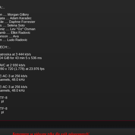
::..
on .... Morgan Gillory
jata .... Adam Karadec
lie .... Daphne Forrester
 .... Selena Soto
niz .... Lev "Oz" Osman
b .... Elliot Radovic
nson .... Ava
m .... Ludo Radovic
ECH::..
atroska at 3 444 kb/s
.04 GiB for 43 min 5 s 536 ms
 AVC at 2 930 kb/s
280 x 720 (1.778) at 23.976 fps
 E-AC-3 at 256 kb/s
channels, 48.0 kHz
 E-AC-3 at 256 kb/s
channels, 48.0 kHz
UTF-8
 pl
UTF-8
 pl
Komentarze są widoczne tylko dla osób zalogowanych!