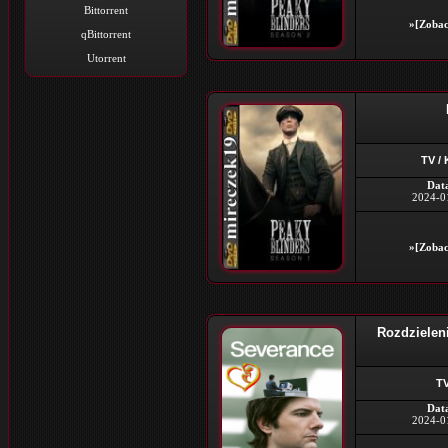
Bittorrent
»[Zobac
qBittorrent
Utorrent
TV /
Dat
2024-0
»[Zobac
Rozdzielen
TV
Dat
2024-0