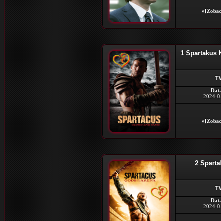
»[Zobac
1 Spartakus 
TV
Dat
2024-0
»[Zobac
2 Sparta
TV
Dat
2024-0