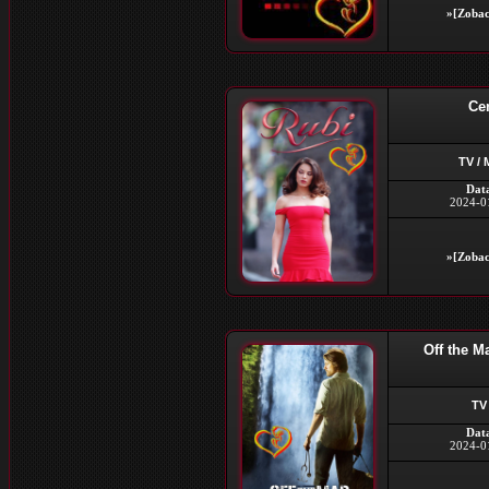
»[Zobac
Cen
TV / 
Dat
2024-0
»[Zobac
Off the M
TV
Dat
2024-0