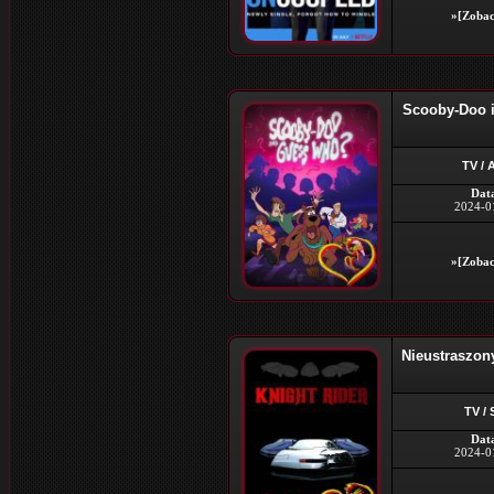
»[Zobac
Scooby-Doo i
TV /
Dat
2024-0
»[Zobac
Nieustraszony
TV /
Dat
2024-0