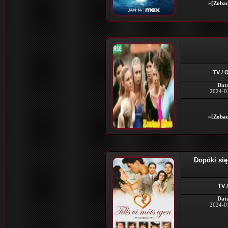
»[Zobac
TV / 
Dat
2024-0
»[Zobac
Dopóki się
TV 
Dat
2024-0