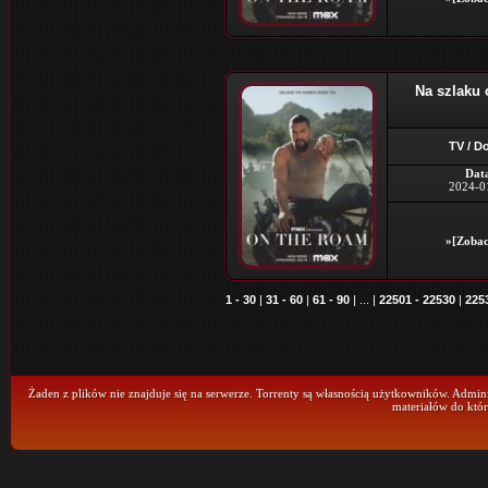
Na szlaku 
TV / D
Dat
2024-0
»[Zobac
1 - 30
|
31 - 60
|
61 - 90
| ... |
22501 - 22530
|
225
Żaden z plików nie znajduje się na serwerze. Torrenty są własnością użytkowników. Admini
materiałów do któr