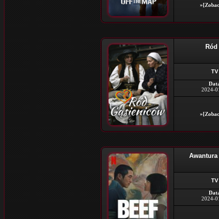
»[Zobac
Ród 
TV
Dat
2024-0
»[Zobac
Awantura 
TV
Dat
2024-0