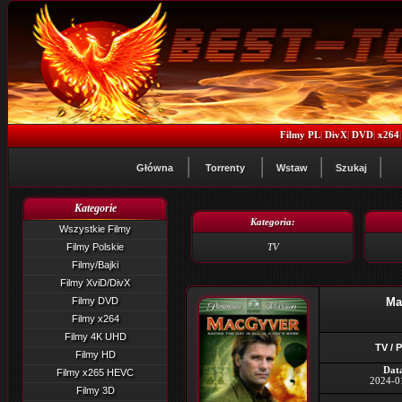
Filmy PL
|
DivX
|
DVD
|
x264
Główna
Torrenty
Wstaw
Szukaj
Kategorie
Kategoria:
Wszystkie Filmy
Filmy Polskie
TV
Filmy/Bajki
Filmy XviD/DivX
Filmy DVD
Ma
Filmy x264
Filmy 4K UHD
TV / 
Filmy HD
Dat
Filmy x265 HEVC
2024-0
Filmy 3D