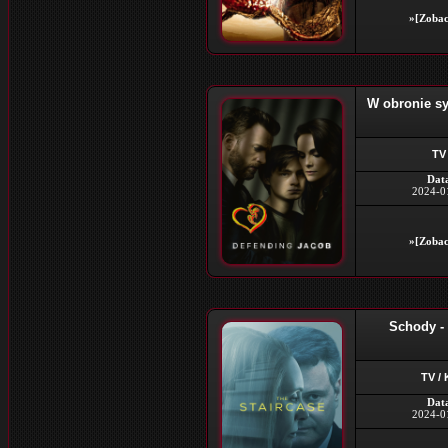
»[Zobac
W obronie sy
TV 
Dat
2024-0
»[Zobac
Schody - 
TV /
Dat
2024-0