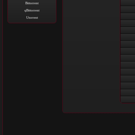
Bittorrent
qBittorrent
Utorrent