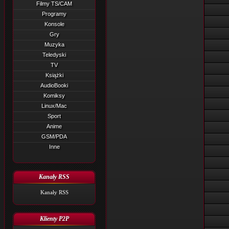
Filmy TS/CAM
Programy
Konsole
Gry
Muzyka
Teledyski
TV
Książki
AudioBooki
Komiksy
Linux/Mac
Sport
Anime
GSM/PDA
Inne
Kanały RSS
Kanały RSS
Klienty P2P