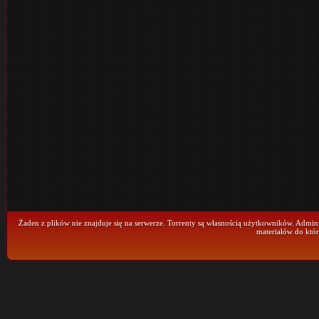
Żaden z plików nie znajduje się na serwerze. Torrenty są własnością użytkowników. Admini
materiałów do któr