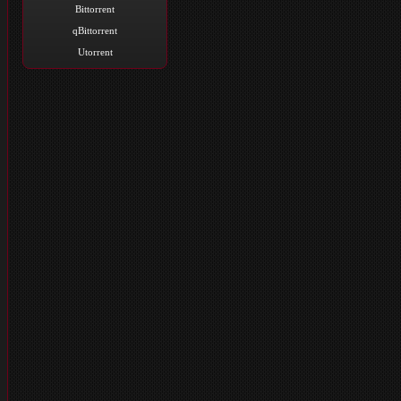
Bittorrent
qBittorrent
Utorrent