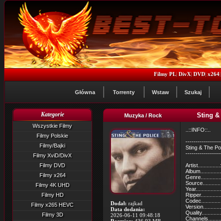
Filmy PL
|
DivX
|
DVD
|
x264
Główna
Torrenty
Wstaw
Szukaj
Kategorie
Sting & 
Muzyka / Rock
Wszystkie Filmy
..::INFO::..
Filmy Polskie
------------------
Filmy/Bajki
Sting & The Po
------------------
Filmy XviD/DivX
Filmy DVD
Artist............
Album...........
Filmy x264
Genre...........
Source...........
Filmy 4K UHD
Year...............
Filmy HD
Ripper.........
Codec..........
Dodał:
rajkad
Filmy x265 HEVC
Version........
Data dodania:
Quality........
Filmy 3D
2026-06-11 09:48:18
Channels........