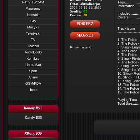
Rozmiar:
436.93 MB
Filmy TS/CAM
Tags............
Ostat. aktualizacja:
Information....
2026-06-12 11:16:32
Programy
Seedów:
82
Included.......
Konsole
Peerów:
20
Covers..........
Gry
POBIERZ
------------------
Muzyka
Tracklisting
------------------
Teledyski
MAGNET
TV
1. The Police -
2. The Police 
Książki
Komentarze: 0
3. Sting - Eng
4. The Police 
AudioBooki
5. The Police 
Komiksy
6. Sting - Fiel
7. The Police -
Linux/Mac
8. Sting - If 
9. Sting - Let 
Sport
10. Sting - Rus
Anime
11. Sting - If 
12. Sting - Wh
GSM/PDA
13. The Police
14. The Police
Inne
15. The Police
Playing Time....
Total Size......
Kanały RSS
Kanały RSS
Klienty P2P