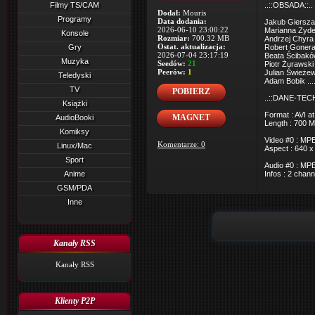
Filmy TS/CAM
..::OBSADA::..
Dodał:
Mouris
Programy
Data dodania:
Jakub Gierszał 
2026-06-10 23:00:22
Marianna Zyde
Konsole
Rozmiar:
700.32 MB
Andrzej Chyra 
Ostat. aktualizacja:
Gry
Robert Gonera 
2026-07-04 23:17:19
Beata Ścibakó
Muzyka
Seedów:
21
Piotr Żurawski 
Peerów:
1
Julian Świeżew
Teledyski
Adam Bobik ...
TV
POBIERZ
..::DANE-TECH
Książki
Format : AVI a
MAGNET
AudioBooki
Length : 700 M
Komiksy
Video #0 : MPE
Komentarze: 0
Linux/Mac
Aspect : 640 x
Sport
Audio #0 : MPE
Anime
Infos : 2 chan
GSM/PDA
Inne
Kanały RSS
Kanały RSS
Klienty P2P