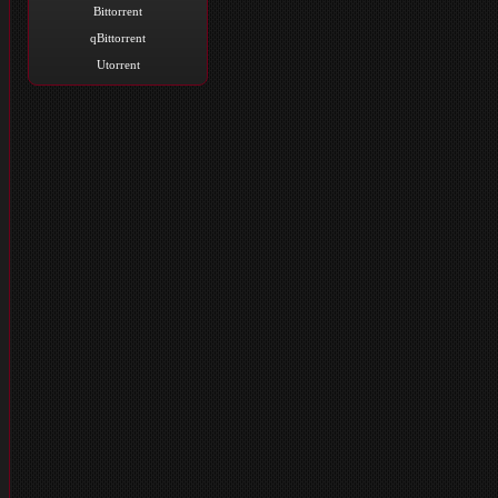
Bittorrent
qBittorrent
Utorrent