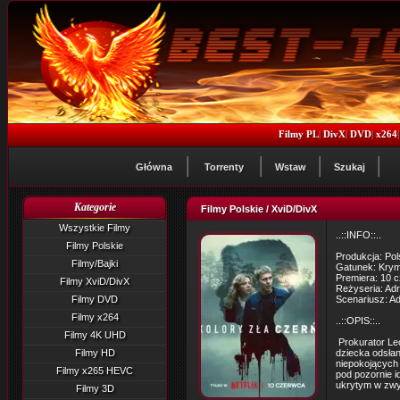
Filmy PL
|
DivX
|
DVD
|
x264
Główna
Torrenty
Wstaw
Szukaj
Kategorie
Filmy Polskie / XviD/DivX
Wszystkie Filmy
..::INFO::..
Filmy Polskie
Produkcja: Po
Filmy/Bajki
Gatunek: Krymin
Premiera: 10 
Filmy XviD/DivX
Reżyseria: Ad
Filmy DVD
Scenariusz: A
Filmy x264
..::OPIS::..
Filmy 4K UHD
Prokurator Leo
Filmy HD
dziecka odsła
niepokojących 
Filmy x265 HEVC
pod pozornie i
ukrytym w zwy
Filmy 3D