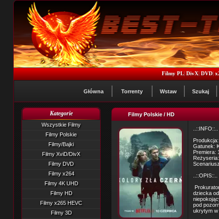
Filmy PL
|
DivX
|
DVD
|
x
Główna
Torrenty
Wstaw
Szukaj
Kategorie
Filmy Polskie / HD
Wszystkie Filmy
..::INFO::..
Filmy Polskie
Produkcja:
Filmy/Bajki
Gatunek: Kr
Premiera:
Filmy XviD/DivX
Reżyseria:
Filmy DVD
Scenariusz
Filmy x264
..::OPIS::..
Filmy 4K UHD
Prokurator
Filmy HD
dziecka od
niepokojąc
Filmy x265 HEVC
pod pozorn
ukrytym w 
Filmy 3D