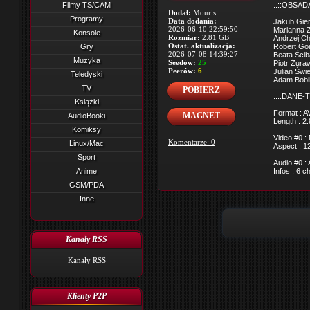
Filmy TS/CAM
..::OBSADA
Dodał:
Mouris
Programy
Data dodania:
Jakub Giers
2026-06-10 22:59:50
Marianna Z
Konsole
Rozmiar:
2.81 GB
Andrzej Ch
Ostat. aktualizacja:
Gry
Robert Gon
2026-07-08 14:39:27
Beata Ścib
Muzyka
Seedów:
25
Piotr Żuraw
Peerów:
6
Julian Świ
Teledyski
Adam Bobik
TV
POBIERZ
..::DANE-T
Książki
Format : AV
MAGNET
AudioBooki
Length : 2
Komiksy
Video #0 :
Komentarze: 0
Linux/Mac
Aspect : 1
Sport
Audio #0 :
Anime
Infos : 6 
GSM/PDA
Inne
Kanały RSS
Kanały RSS
Klienty P2P