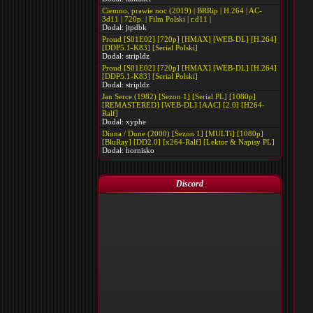
Ciemno, prawie noc (2019) | BRRip | H.264 | AC-
3d11 | 720p. | Film Polski | r.d11 |
Dodał:
jtpdbk
Proud [S01E02] [720p] [HMAX] [WEB-DL] [H.264]
[DDP5.1-K83] [Serial Polski]
Dodał:
stripldz
Proud [S01E02] [720p] [HMAX] [WEB-DL] [H.264]
[DDP5.1-K83] [Serial Polski]
Dodał:
stripldz
Jan Serce (1982) [Sezon 1] [Serial PL] [1080p]
[REMASTERED] [WEB-DL] [AAC] [2.0] [H264-
Ralf]
Dodał:
xyphe
Diuna / Dune (2000) [Sezon 1] [MULTi] [1080p]
[BluRay] [DD2.0] [x264-Ralf] [Lektor & Napisy PL]
Dodał:
hornisko
Discord