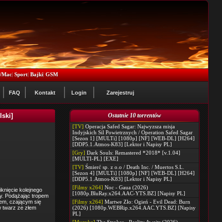
x/Mac
|
Sport
|
Bajki
|
GSM
FAQ
Kontakt
Login
Zarejestruj
lski]
Ostatnie 10 torrentów
[TV]
Operacja Safed Sagar: Najwyzsza misja
Indyjskich Sil Powietrznych / Operation Safed Sagar
[Sezon 1] [MULTi] [1080p] [NF] [WEB-DL] [H264]
[DDP5.1.Atmos-K83] [Lektor i Napisy PL]
[Gry]
Dark Souls: Remastered *2018* [v.1.04]
[MULTI-PL] [EXE]
[TV]
Śmierć sp. z o.o / Death Inc. / Muertos S.L.
[Sezon 4] [MULTi] [1080p] [NF] [WEB-DL] [H264]
[DDP5.1.Atmos-K83] [Lektor i Napisy PL]
[Filmy x264]
Noc - Gaua (2026)
knięcie kolejnego
[1080p.BluRay.x264.AAC-YTS.BZ] [Napisy PL]
y. Podążając tropem
iem, czającym się
[Filmy x264]
Martwe Zło: Ogień - Evil Dead: Burn
w twarz ze złem
(2026) [1080p.WEBRip.x264.AAC.YTS.BZ] [Napisy
PL]