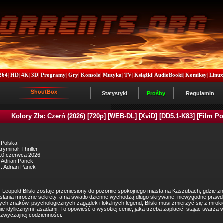
264
|
HD
|
4K
|
3D
|
Programy
|
Gry
|
Konsole
|
Muzyka
|
TV
|
Książki
|
AudioBooki
|
Komiksy
|
Linu
ShoutBox
Statystyki
Prośby
Regulamin
Kolory Zła: Czerń (2026) [720p] [WEB-DL] [XviD] [DD5.1-K83] [Film Po
 Polska
yminał, Thriller
 10 czerwca 2026
 Adrian Panek
: Adrian Panek
 Leopold Bilski zostaje przeniesiony do pozornie spokojnego miasta na Kaszubach, gdzie zni
słania mroczne sekrety, a na światło dzienne wychodzą długo skrywane, niewygodne prawd
ych znaków, psychologicznych zagadek i lokalnych legend, Bilski musi zmierzyć się z mrok
ie idyllicznymi fasadami. To opowieść o wysokiej cenie, jaką trzeba zapłacić, stając twarzą 
zwyczajnej codzienności.