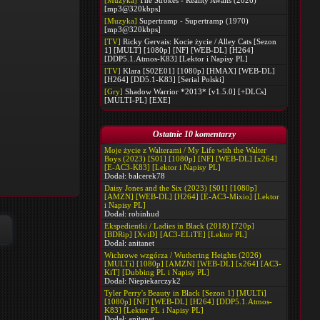
[Muzyka]
The Strokes - Reality Awaits (2026)
[mp3@320kbps]
[Muzyka]
Supertramp - Supertramp (1970)
[mp3@320kbps]
[TV]
Ricky Gervais: Kocie życie / Alley Cats [Sezon
1] [MULT] [1080p] [NF] [WEB-DL] [H264]
[DDP5.1.Atmos-K83] [Lektor i Napisy PL]
[TV]
Klara [S02E01] [1080p] [HMAX] [WEB-DL]
[H264] [DD5.1-K83] [Serial Polski]
[Gry]
Shadow Warrior *2013* [v1.5.0] [+DLCs]
[MULTI-PL] [EXE]
Ostatnie 10 komentarzy
Moje życie z Walterami / My Life with the Walter
Boys (2023) [S01] [1080p] [NF] [WEB-DL] [x264]
[E-AC3-K83] [Lektor i Napisy PL]
Dodał:
balcerek78
Daisy Jones and the Six (2023) [S01] [1080p]
[AMZN] [WEB-DL] [H264] [E-AC3-Mixio] [Lektor
i Napisy PL]
Dodał:
robinhud
Ekspedientki / Ladies in Black (2018) [720p]
[BDRip] [XviD] [AC3-ELiTE] [Lektor PL]
Dodał:
anitanet
Wichrowe wzgórza / Wuthering Heights (2026)
[MULTi] [1080p] [AMZN] [WEB-DL] [x264] [AC3-
KiT] [Dubbing PL i Napisy PL]
Dodał:
Niepiekarczyk2
Tyler Perry's Beauty in Black [Sezon 1] [MULTi]
[1080p] [NF] [WEB-DL] [H264] [DDP5.1.Atmos-
K83] [Lektor PL i Napisy PL]
Dodał:
anitanet