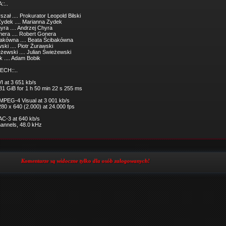
::..
zał .... Prokurator Leopold Bilski
ydek .... Marianna Zydek
yra .... Andrzej Chyra
era .... Robert Gonera
akówna .... Beata Ścibakówna
ski .... Piotr Żurawski
eżewski .... Julian Świeżewski
 .... Adam Bobik
ECH::..
I at 3 651 kb/s
.81 GiB for 1 h 50 min 22 s 255 ms
 MPEG-4 Visual at 3 001 kb/s
280 x 640 (2.000) at 24.000 fps
 AC-3 at 640 kb/s
channels, 48.0 kHz
Komentarze są widoczne tylko dla osób zalogowanych!