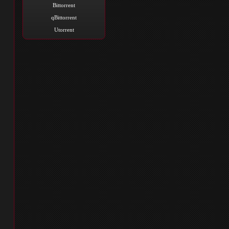
Bittorrent
qBittorrent
Utorrent