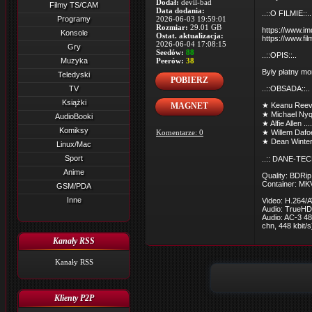
Dodał:
devil-bad
Filmy TS/CAM
Data dodania:
..::O FILMIE::..
Programy
2026-06-03 19:59:01
Rozmiar:
29.01 GB
https://www.im
Konsole
Ostat. aktualizacja:
https://www.fi
2026-06-04 17:08:15
Gry
Seedów:
88
..::OPIS::..
Muzyka
Peerów:
38
Były płatny mo
Teledyski
POBIERZ
TV
..::OBSADA::..
Książki
MAGNET
★ Keanu Reeve
★ Michael Nyqv
AudioBooki
★ Alfie Allen ..
Komiksy
Komentarze: 0
★ Willem Dafoe
★ Dean Winters
Linux/Mac
Sport
..:: DANE-TECH
Anime
Quality: BDRip
Container: M
GSM/PDA
Inne
Video: H.264/A
Audio: TrueHD 
Audio: AC-3 48
chn, 448 kbit/s
Kanały RSS
Kanały RSS
Klienty P2P