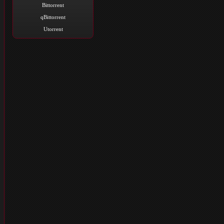
Bittorrent
qBittorrent
Utorrent