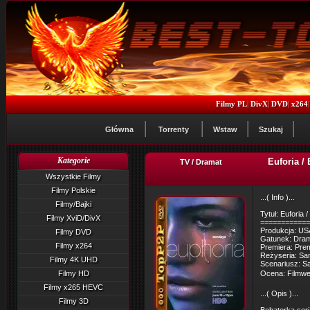
Filmy PL
|
DivX
|
DVD
|
x264
Główna
Torrenty
Wstaw
Szukaj
Kategorie
Euforia /
TV / Dramat
Wszystkie Filmy
Filmy Polskie
...( Info )...
Filmy/Bajki
Tytuł: Euforia
Filmy XviD/DivX
============
Produkcja: US
Filmy DVD
Gatunek: Dra
Filmy x264
Premiera: Prem
Reżyseria: Sam
Filmy 4K UHD
Scenariusz: S
Filmy HD
Ocena: Filmweb
Filmy x265 HEVC
...( Opis )...
Filmy 3D