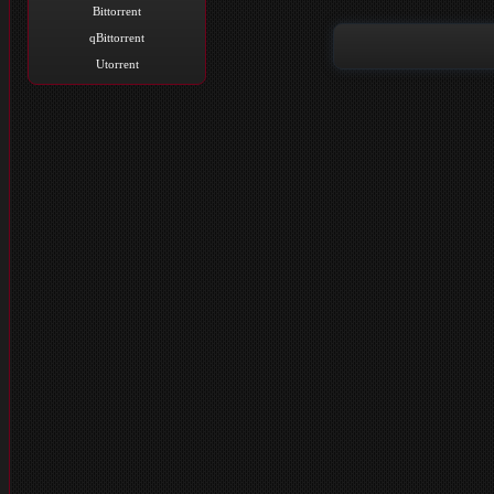
Bittorrent
qBittorrent
Utorrent