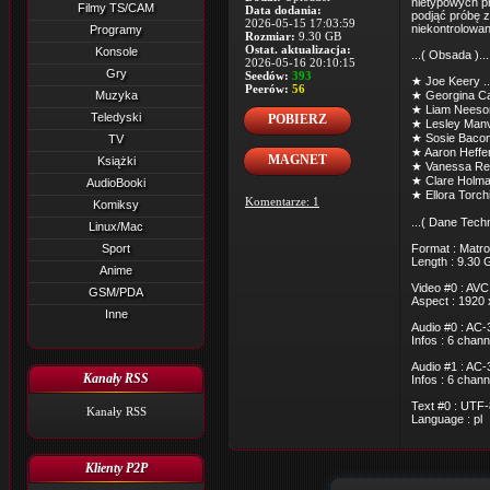
nietypowych p
Filmy TS/CAM
Data dodania:
podjąć próbę 
2026-05-15 17:03:59
niekontrolowa
Programy
Rozmiar:
9.30 GB
Ostat. aktualizacja:
Konsole
...( Obsada )...
2026-05-16 20:10:15
Gry
Seedów:
393
★ Joe Keery .
Peerów:
56
Muzyka
★ Georgina Cam
★ Liam Neeson
Teledyski
POBIERZ
★ Lesley Manvi
★ Sosie Bacon 
TV
★ Aaron Heffer
MAGNET
Książki
★ Vanessa Red
★ Clare Holman
AudioBooki
★ Ellora Torchia
Komentarze: 1
Komiksy
...( Dane Techn
Linux/Mac
Sport
Format : Matro
Length : 9.30 
Anime
Video #0 : AVC
GSM/PDA
Aspect : 1920 
Inne
Audio #0 : AC-
Infos : 6 chan
Audio #1 : AC-
Kanały RSS
Infos : 6 chan
Text #0 : UTF-
Kanały RSS
Language : pl
Klienty P2P