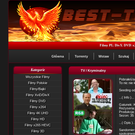
Filmy PL
|
DivX
|
DVD
|
x
Główna
Torrenty
Wstaw
Szukaj
Kategorie
TV / Kryminalny
Wszystkie Filmy
Pobrałeś/a
Filmy Polskie
To nic nie
Filmy/Bajki
Seeding od
Filmy XviD/DivX
...( Info )...
Filmy DVD
Gatunek: K
Filmy x264
Reżyseria:
Produkcja:
Filmy 4K UHD
Sezon: 35
Filmy HD
...( Opis )..
Filmy x265 HEVC
Sandomierz
Filmy 3D
spokojniej