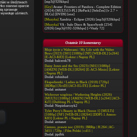
[mp3@320kbps]
zlaki w śledztwach
lko stanowi oparcie
[Gry]
Avatar: Frontiers of Pandora - Complete Edition
nią sprawuje
(2024) [MULTi13-PL] [RePack] [SeleZen] [v 2.7 +
m wywołuje uśmiech.
DLCs] [DVD9] [exe]
[Muzyka]
Xandria - Eclipse (2026) [mp3@320kbps]
[Muzyka]
VA - Italo Disco & SpaceSynth [254]
(2026) [mp3@192-320kbps] [+Vitaly 72]
Ostatnie 10 komentarzy
Moje życie z Walterami / My Life with the Walter
Boys (2023) [S01] [1080p] [NF] [WEB-DL] [x264]
[E-AC3-K83] [Lektor i Napisy PL]
Dodał:
balcerek78
Daisy Jones and the Six (2023) [S01] [1080p]
[AMZN] [WEB-DL] [H264] [E-AC3-Mixio] [Lektor
i Napisy PL]
Dodał:
robinhud
Ekspedientki / Ladies in Black (2018) [720p]
[BDRip] [XviD] [AC3-ELiTE] [Lektor PL]
Dodał:
anitanet
Wichrowe wzgórza / Wuthering Heights (2026)
[MULTi] [1080p] [AMZN] [WEB-DL] [x264] [AC3-
KiT] [Dubbing PL i Napisy PL]
Dodał:
Niepiekarczyk2
Tyler Perry's Beauty in Black [Sezon 1] [MULTi]
[1080p] [NF] [WEB-DL] [H264] [DDP5.1.Atmos-
K83] [Lektor PL i Napisy PL]
Dodał:
anitanet
Ciemno, prawie noc (2019) | BRRip | H.264 | AC-
3d11 | 720p. | Film Polski | r.d11 |
Dodał:
jtpdbk