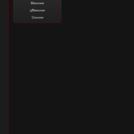
Bittorrent
qBittorrent
Utorrent