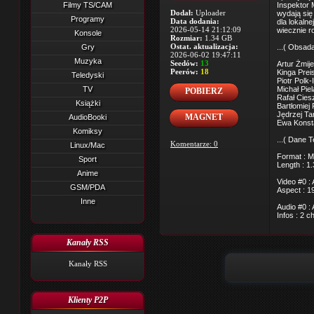
Filmy TS/CAM
Inspektor 
Dodał:
Uploader
wydają się
Programy
Data dodania:
dla lokaln
2026-05-14 21:12:09
wiecznie r
Konsole
Rozmiar:
1.34 GB
Ostat. aktualizacja:
Gry
...( Obsada
2026-06-02 19:47:11
Muzyka
Seedów:
13
Artur Żmij
Peerów:
18
Kinga Prei
Teledyski
Piotr Polk
TV
Michał Pie
POBIERZ
Rafał Cies
Książki
Bartłomiej 
Jędrzej Ta
MAGNET
AudioBooki
Ewa Konst
Komiksy
...( Dane T
Komentarze: 0
Linux/Mac
Format : M
Sport
Length : 1
Anime
Video #0 :
GSM/PDA
Aspect : 1
Inne
Audio #0 :
Infos : 2 
Kanały RSS
Kanały RSS
Klienty P2P