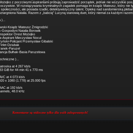
Możejko z poczciwymi aspirantami próbują zaprowadzić porządek, jednak nie wszystkie pos
 oczywiste. W rozwiązywaniu kryminalnych zagadek pomaga im ksiądz Mateusz, który nie ty
ej społeczności, ale posiada rzadki, detektywistyczny talent. Opiekę nad sandomierską pleba
oztargniona Natalia. Razem z „babcią” Lucyną stanowią duet, który niemal za każdym raze
 )...
ewski-Ksiądz Mateusz Żmigrodzki
s-Gospodyni Natalia Borowik
-Inspektor Orest Możejko
la-Aspirant Mieczysław Nocul
zyński-Policjant Przemysław Gibalski
Firlet-Dziubak
ranek-Paruzel
ancja Bułhak-Basia Paruzelowa
echniczne )...
atroska at 4 267 kb/s
.33 GiB for 44 min 41 s 770 ms
 AVC at 4 073 kb/s
920 x 1080 (1.778) at 25.000 fps
 AAC at 192 kb/s
channels, 48.0 kHz
Komentarze są widoczne tylko dla osób zalogowanych!