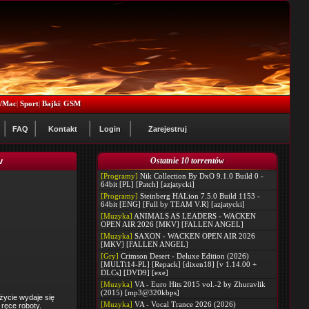
x/Mac
|
Sport
|
Bajki
|
GSM
FAQ
Kontakt
Login
Zarejestruj
v
Ostatnie 10 torrentów
[Programy]
Nik Collection By DxO 9.1.0 Build 0 -
64bit [PL] [Patch] [azjatycki]
[Programy]
Steinberg HALion 7.5.0 Build 1153 -
64bit [ENG] [Full by TEAM V.R] [azjatycki]
[Muzyka]
ANIMALS AS LEADERS - WACKEN
OPEN AIR 2026 [MKV] [FALLEN ANGEL]
[Muzyka]
SAXON - WACKEN OPEN AIR 2026
[MKV] [FALLEN ANGEL]
[Gry]
Crimson Desert - Deluxe Edition (2026)
[MULTi14-PL] [Repack] [dixen18] [v 1.14.00 +
DLCs] [DVD9] [exe]
[Muzyka]
VA - Euro Hits 2015 vol.-2 by Zhuravlik
(2015) [mp3@320kbps]
życie wydaje się
[Muzyka]
VA - Vocal Trance 2026 (2026)
 ręce roboty.