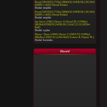
Proud [S01E02] [720p] [HMAX] [WEB-DL] [H.264]
[DDP5.1-K83] [Serial Polski]
Dodał:
stripldz
Proud [S01E02] [720p] [HMAX] [WEB-DL] [H.264]
[DDP5.1-K83] [Serial Polski]
Dodał:
stripldz
Jan Serce (1982) [Sezon 1] [Serial PL] [1080p]
[REMASTERED] [WEB-DL] [AAC] [2.0] [H264-
Ralf]
Dodał:
xyphe
Diuna / Dune (2000) [Sezon 1] [MULTi] [1080p]
[BluRay] [DD2.0] [x264-Ralf] [Lektor & Napisy PL]
Dodał:
hornisko
Discord