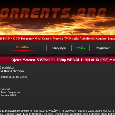
264
|
HD
|
4K
|
3D
|
Programy
|
Gry
|
Konsole
|
Muzyka
|
TV
|
Książki
|
AudioBooki
|
Komiksy
|
Linu
ShoutBox
Statystyki
Prośby
Regulamin
Ojciec Mateusz S35E449 PL 1080p WEB-DL H 264 AL3X [R68].mk
ś podziękuj
 kosztuje a Motywuje!
 około 16;30 do 24;00
ryminał
 Artur Żmijewski
 Polska 2026 r.
.
 to malowniczo położone miasteczko, w którym na pierwszy rzut oka czas płynie wolniej, a 
sze. Jednak nawet tutaj przestępcy nie śpią. Policjanci z sandomierskiej komendy mają pełne