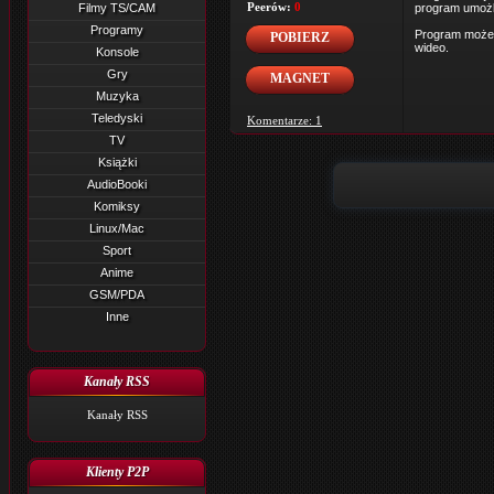
Peerów:
0
Filmy TS/CAM
program umożli
Programy
Program może 
POBIERZ
wideo.
Konsole
Gry
MAGNET
Muzyka
Teledyski
Komentarze: 1
TV
Książki
AudioBooki
Komiksy
Linux/Mac
Sport
Anime
GSM/PDA
Inne
Kanały RSS
Kanały RSS
Klienty P2P