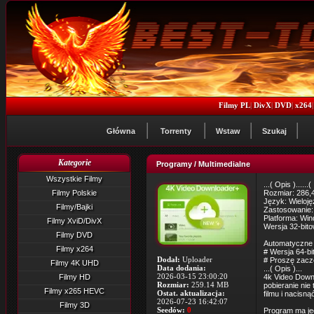
Filmy PL
|
DivX
|
DVD
|
x264
Główna
Torrenty
Wstaw
Szukaj
Kategorie
Programy / Multimedialne
Wszystkie Filmy
...( Opis )......( 
Filmy Polskie
Rozmiar: 286,
Język: Wieloj
Filmy/Bajki
Zastosowanie:
Platforma: Wi
Filmy XviD/DivX
Wersja 32-bitow
Filmy DVD
Automatyczne l
Filmy x264
# Wersja 64-bi
Dodał:
Uploader
# Proszę zacze
Filmy 4K UHD
Data dodania:
...( Opis )...
2026-03-15 23:00:20
Filmy HD
4k Video Downl
Rozmiar:
259.14 MB
pobieranie nie
Filmy x265 HEVC
Ostat. aktualizacja:
filmu i nacisn
2026-07-23 16:42:07
Filmy 3D
Seedów:
0
Program ma jed