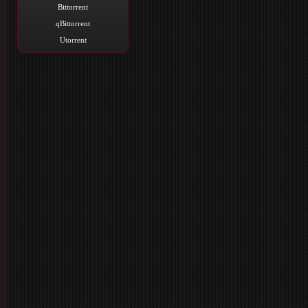
Bittorrent
qBittorrent
Utorrent