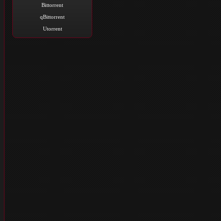
Bittorrent
qBittorrent
Utorrent