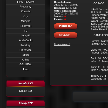
Filmy TS/CAM
Data dodania:
..::OBSADA::..
2025-12-07 19:59:02
Programy
Rozmiar:
12.49 GB
Nikohl Boosher
Ostat. aktualizacja:
Konsole
Ali Fazal .... S
2026-02-14 13:52:48
Phoebe Waller-
Gry
Seedów:
0
Amber Afzali ...
Peerów:
0
Waj Ali .... Ah
Muzyka
Tatsu Carvalho
Teledyski
POBIERZ
Nada El Belkas
Said el Hamdi .
TV
MAGNET
..::DANE-TECH
Książki
AudioBooki
Format : Matro
Length : 12.5 
Komentarze: 0
Komiksy
Video #0 : AVC
Linux/Mac
Aspect : 1920 
Sport
Audio #0 : AC-
Anime
Infos : 6 chan
GSM/PDA
Audio #1 : AC-
Inne
Infos : 6 chan
Text #0 : UTF-
Language : pl
Kanały RSS
Kanały RSS
Klienty P2P