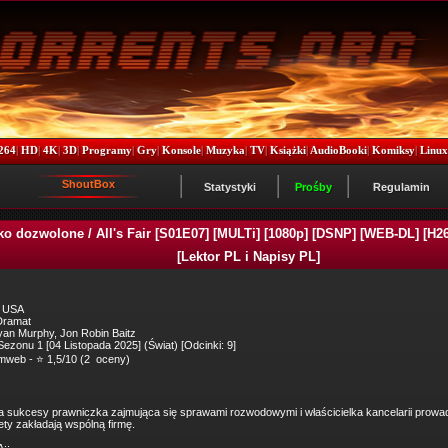
264
|
HD
|
4K
|
3D
|
Programy
|
Gry
|
Konsole
|
Muzyka
|
TV
|
Książki
|
AudioBooki
|
Komiksy
|
Linu
ShoutBox
Statystyki
Prośby
Regulamin
o dozwolone / All's Fair [S01E07] [MULTi] [1080p] [DSNP] [WEB-DL] [H26
[Lektor PL i Napisy PL]
: USA
Dramat
an Murphy, Jon Robin Baitz
Sezonu 1 [04 Listopada 2025] (Świat) [Odcinki: 9]
mweb - ⭐ 1,5/10 (2 oceny)
sukcesy prawniczka zajmująca się sprawami rozwodowymi i właścicielka kancelarii prowa
ety zakładają wspólną firmę.