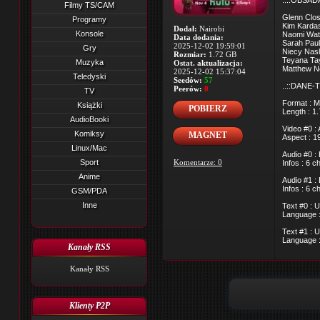
..::OBSADA
Filmy TS/CAM
Glenn Clos
Programy
Kim Kardash
Dodał:
Nairobi
Konsole
Naomi Watt
Data dodania:
Sarah Paul
2025-12-02 19:59:01
Gry
Niecy Nash
Rozmiar:
1.72 GB
Teyana Tayl
Muzyka
Ostat. aktualizacja:
Matthew N
2025-12-02 15:37:04
Teledyski
Seedów:
57
..::DANE-T
Peerów:
0
TV
Format : M
Książki
POBIERZ
Length : 1
AudioBooki
Video #0 :
Komiksy
MAGNET
Aspect : 1
Linux/Mac
Audio #0 :
Sport
Komentarze: 0
Infos : 6 
Anime
Audio #1 :
Infos : 6 
GSM/PDA
Inne
Text #0 : 
Language :
Text #1 : 
Language :
Kanały RSS
Kanały RSS
Klienty P2P