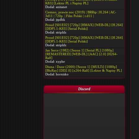
K83] [Lektor PL i Napisy PL]
Dodał:
anitanet
Ciemno, prawie noc (2019) | BRRip | H.264 | AC-
3d11 | 720p. | Film Polski | r.d11 |
Dodał:
jtpdbk
Proud [S01E02] [720p] [HMAX] [WEB-DL] [H.264]
[DDP5.1-K83] [Serial Polski]
Dodał:
stripldz
Proud [S01E02] [720p] [HMAX] [WEB-DL] [H.264]
[DDP5.1-K83] [Serial Polski]
Dodał:
stripldz
Jan Serce (1982) [Sezon 1] [Serial PL] [1080p]
[REMASTERED] [WEB-DL] [AAC] [2.0] [H264-
Ralf]
Dodał:
xyphe
Diuna / Dune (2000) [Sezon 1] [MULTi] [1080p]
[BluRay] [DD2.0] [x264-Ralf] [Lektor & Napisy PL]
Dodał:
hornisko
Discord