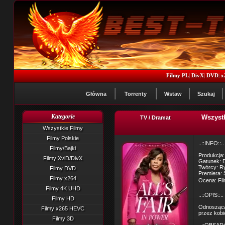
Filmy PL
|
DivX
|
DVD
|
x
Główna
Torrenty
Wstaw
Szukaj
Kategorie
Wszystk
TV / Dramat
Wszystkie Filmy
Filmy Polskie
..::INFO::..
Filmy/Bajki
Produkcja
Filmy XviD/DivX
Gatunek: 
Twórcy: Ry
Filmy DVD
Premiera: 
Filmy x264
Ocena: Fil
Filmy 4K UHD
..::OPIS::..
Filmy HD
Odnosząca 
Filmy x265 HEVC
przez kobi
Filmy 3D