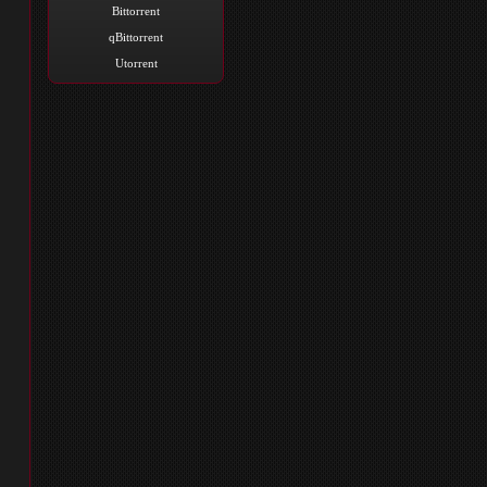
Bittorrent
qBittorrent
Utorrent