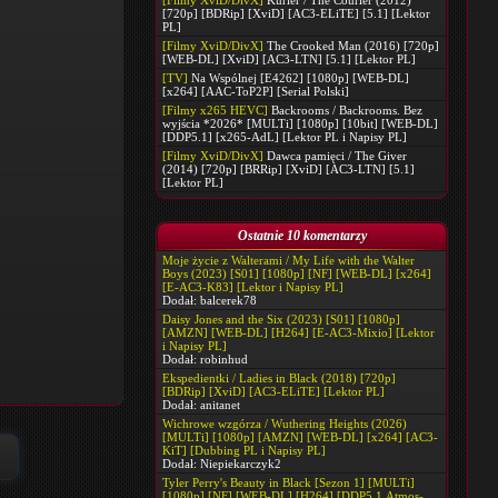
[Filmy XviD/DivX]
Kurier / The Courier (2012)
[720p] [BDRip] [XviD] [AC3-ELiTE] [5.1] [Lektor
PL]
[Filmy XviD/DivX]
The Crooked Man (2016) [720p]
[WEB-DL] [XviD] [AC3-LTN] [5.1] [Lektor PL]
[TV]
Na Wspólnej [E4262] [1080p] [WEB-DL]
[x264] [AAC-ToP2P] [Serial Polski]
[Filmy x265 HEVC]
Backrooms / Backrooms. Bez
wyjścia *2026* [MULTi] [1080p] [10bit] [WEB-DL]
[DDP5.1] [x265-AdL] [Lektor PL i Napisy PL]
[Filmy XviD/DivX]
Dawca pamięci / The Giver
(2014) [720p] [BRRip] [XviD] [AC3-LTN] [5.1]
[Lektor PL]
Ostatnie 10 komentarzy
Moje życie z Walterami / My Life with the Walter
Boys (2023) [S01] [1080p] [NF] [WEB-DL] [x264]
[E-AC3-K83] [Lektor i Napisy PL]
Dodał:
balcerek78
Daisy Jones and the Six (2023) [S01] [1080p]
[AMZN] [WEB-DL] [H264] [E-AC3-Mixio] [Lektor
i Napisy PL]
Dodał:
robinhud
Ekspedientki / Ladies in Black (2018) [720p]
[BDRip] [XviD] [AC3-ELiTE] [Lektor PL]
Dodał:
anitanet
Wichrowe wzgórza / Wuthering Heights (2026)
[MULTi] [1080p] [AMZN] [WEB-DL] [x264] [AC3-
KiT] [Dubbing PL i Napisy PL]
Dodał:
Niepiekarczyk2
Tyler Perry's Beauty in Black [Sezon 1] [MULTi]
[1080p] [NF] [WEB-DL] [H264] [DDP5.1.Atmos-