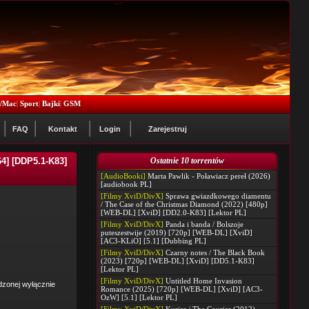
x/Mac
|
Sport
|
Bajki
|
GSM
FAQ
Kontakt
Login
Zarejestruj
4] [DDP5.1-K83]
Ostatnie 10 torrentów
[AudioBooki]
Marta Pawlik - Poławiacz pereł (2026)
[audiobook PL]
[Filmy XviD/DivX]
Sprawa gwiazdkowego diamentu
/ The Case of the Christmas Diamond (2022) [480p]
[WEB-DL] [XviD] [DD2.0-K83] [Lektor PL]
[Filmy XviD/DivX]
Panda i banda / Bolszoje
puteszestwije (2019) [720p] [WEB-DL] [XviD]
[AC3-KLiO] [5.1] [Dubbing PL]
[Filmy XviD/DivX]
Czarny notes / The Black Book
(2023) [720p] [WEB-DL] [XviD] [DD5.1-K83]
[Lektor PL]
[Filmy XviD/DivX]
Untitled Home Invasion
dzonej wyłącznie
Romance (2025) [720p] [WEB-DL] [XviD] [AC3-
OzW] [5.1] [Lektor PL]