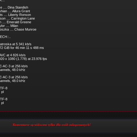
::..
e .... Dina Standish
ian .... Allura Grant
s .... Liberty Ronson
son .... Carrington Lane
 .... Emerald Greene
or .... Milan
oszka .... Chase Munroe
ECH::..
atroska at 5 341 kb/s
.72 GiB for 46 min 11 s 488 ms
 AVC at 4 826 kb/s
920 x 1080 (1.778) at 23.976 fps
 E-AC-3 at 256 kb/s
channels, 48.0 kHz
 E-AC-3 at 256 kb/s
channels, 48.0 kHz
UTF-8
 pl
UTF-8
 pl
Komentarze są widoczne tylko dla osób zalogowanych!