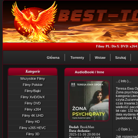
Filmy PL
|
DivX
|
DVD
|
x264
Główna
Torrenty
Wstaw
Szukaj
Kategorie
AudioBooki / Inne
Wszystkie Filmy
...( Info )...
Filmy Polskie
Teresa Ewa O
Filmy/Bajki
Żona psychop
kategoria:Lite
Filmy XviD/DivX
czyta:Zuzanna
Filmy DVD
czas trwania:
wielkość paczk
Filmy x264
bit rate: 132 k
data wydania:4
Filmy 4K UHD
[audiobook PL]
Filmy HD
Dodał:
BookMan
Filmy x265 HEVC
...( Opis )...
Data dodania:
Filmy 3D
2025-11-16 20:00:04
Jak rozpoznać,