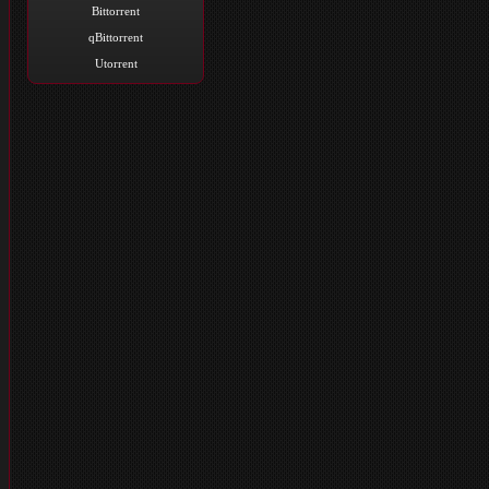
Bittorrent
qBittorrent
Utorrent