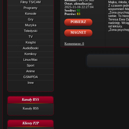
Rozmiar:
643.50 MB
Filmy TS/CAM
Majka, młoda, 
Ostat. aktualizacja:
Z czasem jedna
2025-11-16 22:27:04
Programy
wspomnień Maj
Seedów:
92
„Żona psychopa
Konsole
Peerów:
83
siebie. To his
Gry
Teresa Ewa Op
POBIERZ
nadzieję. Wcią
Muzyka
od lektury.
„Żona psychopa
Teledyski
MAGNET
TV
Książki
Komentarze: 0
AudioBooki
Komiksy
Linux/Mac
Sport
Anime
GSM/PDA
Inne
Kanały RSS
Kanały RSS
Klienty P2P