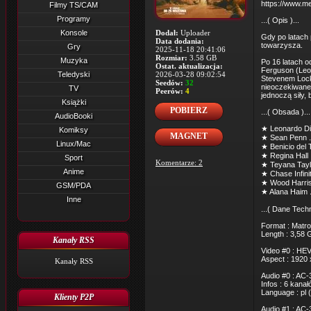
https://www.me
Filmy TS/CAM
Programy
...( Opis )...
Konsole
Dodał:
Uploader
Gdy po latach 
Data dodania:
towarzysza.
Gry
2025-11-18 20:41:06
Rozmiar:
3.58 GB
Muzyka
Po 16 latach o
Ostat. aktualizacja:
Ferguson (Leon
Teledyski
2026-03-28 09:02:54
Stevenem Lockj
Seedów:
32
nieoczekiwane 
TV
Peerów:
4
jednoczą siły,
Książki
POBIERZ
...( Obsada )...
AudioBooki
★ Leonardo Di
Komiksy
MAGNET
★ Sean Penn ..
Linux/Mac
★ Benicio del T
★ Regina Hall 
Sport
Komentarze: 2
★ Teyana Taylor
Anime
★ Chase Infiniti
★ Wood Harris 
GSM/PDA
★ Alana Haim 
Inne
...( Dane Techn
Format : Matro
Length : 3,58 
Kanały RSS
Video #0 : HEV
Aspect : 1920 
Kanały RSS
Audio #0 : AC-
Infos : 6 kana
Language : pl (
Klienty P2P
Audio #1 : AC-