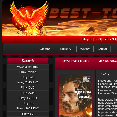
Filmy PL
|
DivX
|
DVD
|
x264
Główna
Torrenty
Wstaw
Szukaj
Kategorie
Jedna bitwa
x265 HEVC / Thriller
Wszystkie Filmy
Filmy Polskie
...( Info )...
Filmy/Bajki
Reżyseria: Pa
Filmy XviD/DivX
Scenariusz: P
Gatunek: Drama
Filmy DVD
Produkcja: US
Filmy x264
Premiera: 24 
Filmy 4K UHD
https://www.fi
https://www.im
Filmy HD
https://fdb.pl/
Filmy x265 HEVC
https://mediak
https://letterb
Filmy 3D
https://www.ro