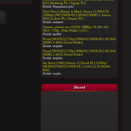
KiT] [Dubbing PL i Napisy PL]
Dodał:
Niepiekarczyk2
Tyler Perry's Beauty in Black [Sezon 1] [MULTi]
[1080p] [NF] [WEB-DL] [H264] [DDP5.1.Atmos-
K83] [Lektor PL i Napisy PL]
Dodał:
anitanet
Ciemno, prawie noc (2019) | BRRip | H.264 | AC-
3d11 | 720p. | Film Polski | r.d11 |
Dodał:
jtpdbk
Proud [S01E02] [720p] [HMAX] [WEB-DL] [H.264]
[DDP5.1-K83] [Serial Polski]
Dodał:
stripldz
Proud [S01E02] [720p] [HMAX] [WEB-DL] [H.264]
[DDP5.1-K83] [Serial Polski]
Dodał:
stripldz
Jan Serce (1982) [Sezon 1] [Serial PL] [1080p]
[REMASTERED] [WEB-DL] [AAC] [2.0] [H264-
Ralf]
Dodał:
xyphe
Discord