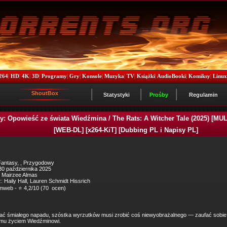
264
|
HD
|
4K
|
3D
|
Programy
|
Gry
|
Konsole
|
Muzyka
|
TV
|
Książki
|
AudioBooki
|
Komiksy
|
Linu
ShoutBox
Statystyki
Prośby
Regulamin
y: Opowieść ze świata Wiedźmina / The Rats: A Witcher Tale (2025) [MULT
[WEB-DL] [x264-KiT] [Dubbing PL i Napisy PL]
Fantasy, , Przygodowy
30 października 2025
 Mairzee Almas
: Haily Hall, Lauren Schmidt Hissrich
mweb - ⭐ 4,2/10 (70 ocen)
ać śmiałego napadu, szóstka wyrzutków musi zrobić coś niewyobrażalnego — zaufać sobie
u życiem Wiedźminowi.