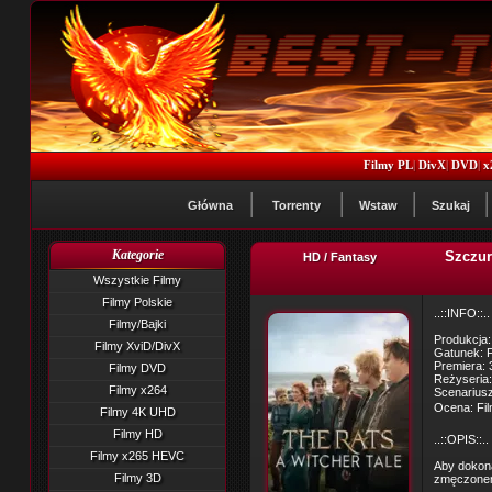
Filmy PL
|
DivX
|
DVD
|
x
Główna
Torrenty
Wstaw
Szukaj
Kategorie
Szczur
HD / Fantasy
Wszystkie Filmy
Filmy Polskie
..::INFO::..
Filmy/Bajki
Produkcja:
Filmy XviD/DivX
Gatunek: 
Premiera: 
Filmy DVD
Reżyseria:
Filmy x264
Scenariusz
Ocena: Fil
Filmy 4K UHD
Filmy HD
..::OPIS::..
Filmy x265 HEVC
Aby dokon
Filmy 3D
zmęczonem