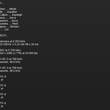
::..
lwin .... Mistle
fe .... Giselher
allum .... Kayleigh
ams .... Iskra
wford .... Asse
exandra .... Reef
gren .... Brehen
.... Ciri
ECH::..
atroska at 6 263 kb/s
.63 GiB for 1 h 22 min 58 s 16 ms
 AVC at 4 725 kb/s
920 x 1080 (1.778) at 24.000 fps
 E-AC-3 at 768 kb/s
channels, 48.0 kHz
 E-AC-3 at 768 kb/s
channels, 48.0 kHz
UTF-8
 pl
UTF-8
 pl
UTF-8
 pl
UTF-8
 pl