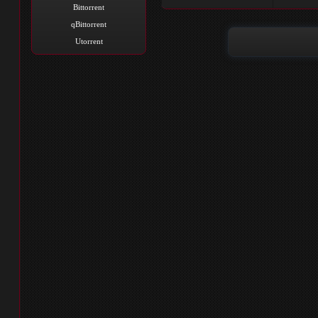
Bittorrent
qBittorrent
Utorrent