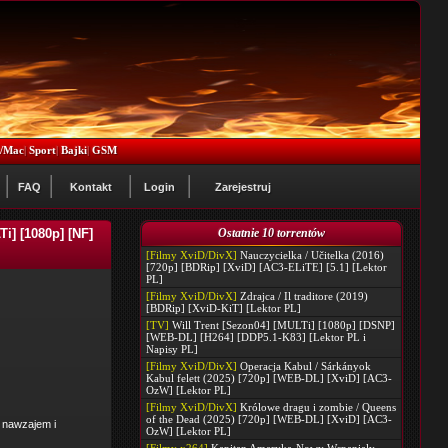
x/Mac
|
Sport
|
Bajki
|
GSM
FAQ
Kontakt
Login
Zarejestruj
i] [1080p] [NF]
Ostatnie 10 torrentów
[Filmy XviD/DivX]
Nauczycielka / Učitelka (2016)
[720p] [BDRip] [XviD] [AC3-ELiTE] [5.1] [Lektor
PL]
[Filmy XviD/DivX]
Zdrajca / Il traditore (2019)
[BDRip] [XviD-KiT] [Lektor PL]
[TV]
Will Trent [Sezon04] [MULTi] [1080p] [DSNP]
[WEB-DL] [H264] [DDP5.1-K83] [Lektor PL i
Napisy PL]
[Filmy XviD/DivX]
Operacja Kabul / Sárkányok
Kabul felett (2025) [720p] [WEB-DL] [XviD] [AC3-
OzW] [Lektor PL]
[Filmy XviD/DivX]
Królowe dragu i zombie / Queens
of the Dead (2025) [720p] [WEB-DL] [XviD] [AC3-
 nawzajem i
OzW] [Lektor PL]