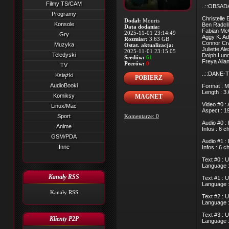
Filmy TS/CAM
..::OBSADA
Programy
Christelle E
Dodał:
Mouris
Konsole
Ben Radclif
Data dodania:
Fabian McC
2025-11-01 23:14:49
Gry
Aggy K. Ad
Rozmiar:
3.63 GB
Connor Cra
Muzyka
Ostat. aktualizacja:
Juliette Al
2025-11-01 23:15:05
Teledyski
Dolph Lund
Seedów:
61
Freya Allan 
Peerów:
0
TV
..::DANE-T
Książki
POBIERZ
AudioBooki
Format : M
Length : 3
Komiksy
MAGNET
Video #0 :
Linux/Mac
Aspect : 1
Sport
Komentarze: 0
Audio #0 :
Anime
Infos : 6 
GSM/PDA
Audio #1 :
Inne
Infos : 6 
Text #0 : 
Language :
Kanały RSS
Text #1 : 
Language :
Kanały RSS
Text #2 : 
Language :
Text #3 : 
Klienty P2P
Language :