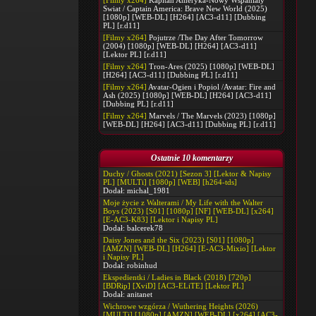
[Filmy x264]
Kapitan Ameryka-Nowy Wspanialy
Swiat / Captain America: Brave New World (2025)
[1080p] [WEB-DL] [H264] [AC3-d11] [Dubbing
PL] [r.d11]
[Filmy x264]
Pojutrze /The Day After Tomorrow
(2004) [1080p] [WEB-DL] [H264] [AC3-d11]
[Lektor PL] [r.d11]
[Filmy x264]
Tron-Ares (2025) [1080p] [WEB-DL]
[H264] [AC3-d11] [Dubbing PL] [r.d11]
[Filmy x264]
Avatar-Ogien i Popiol /Avatar: Fire and
Ash (2025) [1080p] [WEB-DL] [H264] [AC3-d11]
[Dubbing PL] [r.d11]
[Filmy x264]
Marvels / The Marvels (2023) [1080p]
[WEB-DL] [H264] [AC3-d11] [Dubbing PL] [r.d11]
Ostatnie 10 komentarzy
Duchy / Ghosts (2021) [Sezon 3] [Lektor & Napisy
PL] [MULTi] [1080p] [WEB] [h264-tds]
Dodał:
michal_1981
Moje życie z Walterami / My Life with the Walter
Boys (2023) [S01] [1080p] [NF] [WEB-DL] [x264]
[E-AC3-K83] [Lektor i Napisy PL]
Dodał:
balcerek78
Daisy Jones and the Six (2023) [S01] [1080p]
[AMZN] [WEB-DL] [H264] [E-AC3-Mixio] [Lektor
i Napisy PL]
Dodał:
robinhud
Ekspedientki / Ladies in Black (2018) [720p]
[BDRip] [XviD] [AC3-ELiTE] [Lektor PL]
Dodał:
anitanet
Wichrowe wzgórza / Wuthering Heights (2026)
[MULTi] [1080p] [AMZN] [WEB-DL] [x264] [AC3-