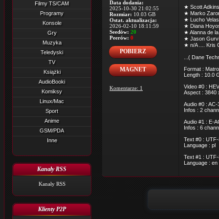
Data dodania:
Filmy TS/CAM
★ Scott Adkins
2025-10-30 21:02:55
Programy
★ Marko Zaror 
Rozmiar:
10.03 GB
★ Lucho Velasc
Ostat. aktualizacja:
Konsole
2026-02-10 18:11:59
★ Diana Hoyos 
Seedów:
20
★ Alanna de la 
Gry
Peerów:
0
★ Jason Gurvit
Muzyka
★ n/A .... Kri
POBIERZ
Teledyski
...( Dane Techn
TV
MAGNET
Format : Matro
Książki
Length : 10.0 
AudioBooki
Video #0 : HEV
Komentarze: 1
Komiksy
Aspect : 3840 
Linux/Mac
Audio #0 : AC-
Infos : 2 chan
Sport
Anime
Audio #1 : E-A
Infos : 6 chan
GSM/PDA
Text #0 : UTF-
Inne
Language : pl
Text #1 : UTF-
Language : en
Kanały RSS
Kanały RSS
Klienty P2P