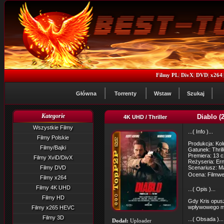
Filmy PL
|
DivX
|
DVD
|
x264
Główna
Torrenty
Wstaw
Szukaj
Kategorie
Diablo (
4K UHD / Thriller
Wszystkie Filmy
...( Info )...
Filmy Polskie
Produkcja: Ko
Filmy/Bajki
Gatunek: Thrill
Premiera: 13 
Filmy XviD/DivX
Reżyseria: Er
Filmy DVD
Scenariusz: 
Ocena: Filmwe
Filmy x264
Filmy 4K UHD
...( Opis )...
Filmy HD
Gdy Kris opusz
wpływowego m
Filmy x265 HEVC
Filmy 3D
...( Obsada )...
Dodał:
Uploader