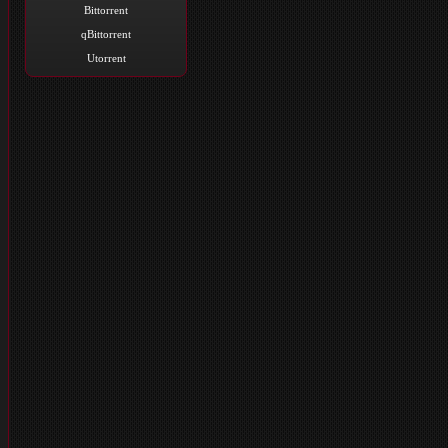
Bittorrent
qBittorrent
Utorrent