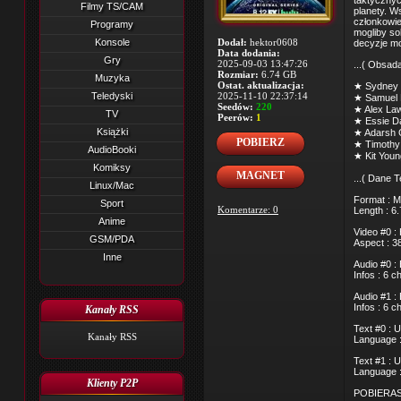
taktycznyc
Filmy TS/CAM
planety. W
członkowie
Programy
mogliby so
Konsole
Dodał:
hektor0608
decyzje mo
Data dodania:
Gry
2025-09-03 13:47:26
...( Obsada
Rozmiar:
6.74 GB
Muzyka
Ostat. aktualizacja:
★ Sydney 
Teledyski
2025-11-10 22:37:14
★ Samuel B
Seedów:
220
★ Alex Law
TV
Peerów:
1
★ Essie Da
Książki
★ Adarsh Go
POBIERZ
★ Timothy 
AudioBooki
★ Kit Young
Komiksy
MAGNET
...( Dane T
Linux/Mac
Format : M
Sport
Komentarze: 0
Length : 6
Anime
Video #0 :
GSM/PDA
Aspect : 3
Inne
Audio #0 :
Infos : 6 
Audio #1 :
Infos : 6 
Kanały RSS
Text #0 : 
Kanały RSS
Language :
Text #1 : 
Language :
Klienty P2P
POBIERAS