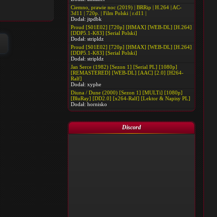
Ciemno, prawie noc (2019) | BRRip | H.264 | AC-
3d11 | 720p. | Film Polski | r.d11 |
Dodał:
jtpdbk
Proud [S01E02] [720p] [HMAX] [WEB-DL] [H.264]
[DDP5.1-K83] [Serial Polski]
Dodał:
stripldz
Proud [S01E02] [720p] [HMAX] [WEB-DL] [H.264]
[DDP5.1-K83] [Serial Polski]
Dodał:
stripldz
Jan Serce (1982) [Sezon 1] [Serial PL] [1080p]
[REMASTERED] [WEB-DL] [AAC] [2.0] [H264-
Ralf]
Dodał:
xyphe
Diuna / Dune (2000) [Sezon 1] [MULTi] [1080p]
[BluRay] [DD2.0] [x264-Ralf] [Lektor & Napisy PL]
Dodał:
hornisko
Discord