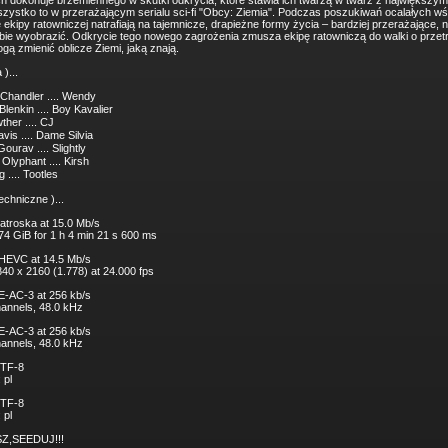
h dokonuje brzemiennego w skutki odkrycia, które stawia ich twarzą w twarz z największy
szystko to w przerażającym serialu sci-fi "Obcy: Ziemia". Podczas poszukiwań ocalałych w
 ekipy ratowniczej natrafiają na tajemnicze, drapieżne formy życia – bardziej przerażające, n
bie wyobrazić. Odkrycie tego nowego zagrożenia zmusza ekipę ratowniczą do walki o przetr
gą zmienić oblicze Ziemi, jaką znają.
 )...
Chandler .... Wendy
lenkin .... Boy Kavalier
ther .... CJ
vis .... Dame Silvia
urav .... Slightly
Olyphant .... Kirsh
 .... Tootles
echniczne )...
atroska at 15.0 Mb/s
.74 GiB for 1 h 4 min 21 s 600 ms
 HEVC at 14.5 Mb/s
840 x 2160 (1.778) at 24.000 fps
 E-AC-3 at 256 kb/s
channels, 48.0 kHz
 E-AC-3 at 256 kb/s
channels, 48.0 kHz
UTF-8
 pl
UTF-8
 pl
Z,SEEDUJ!!!