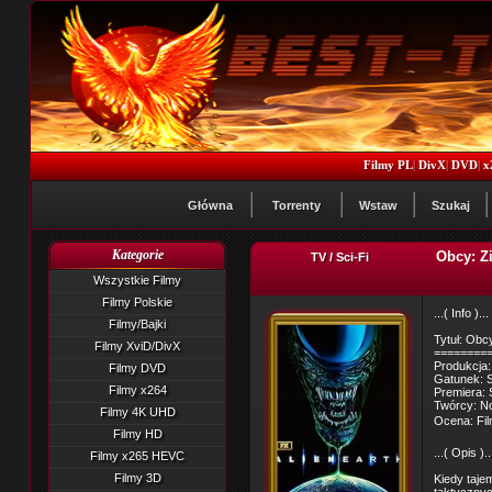
Filmy PL
|
DivX
|
DVD
|
x
Główna
Torrenty
Wstaw
Szukaj
Kategorie
Obcy: Zi
TV / Sci-Fi
Wszystkie Filmy
Filmy Polskie
...( Info )...
Filmy/Bajki
Tytuł: Obcy
Filmy XviD/DivX
========
Produkcja:
Filmy DVD
Gatunek: S
Filmy x264
Premiera: 
Twórcy: N
Filmy 4K UHD
Ocena: Fil
Filmy HD
...( Opis )..
Filmy x265 HEVC
Filmy 3D
Kiedy taje