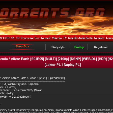
264
|
HD
|
4K
|
3D
|
Programy
|
Gry
|
Konsole
|
Muzyka
|
TV
|
Książki
|
AudioBooki
|
Komiksy
|
Linu
ShoutBox
Statystyki
Prośby
Regulamin
emia / Alien: Earth [S01E05] [MULTi] [2160p] [DSNP] [WEB-DL] [HDR] [H2
[Lektor PL i Napisy PL]
: Ziemia / Alien: Earth / Sezon 1 [2025] [Epizodów:08]
============================================
 USA, Wielka Brytania, Tajlandia
ci-Fi, Horror,
Sezonu 1 [12 sierpnia 2025] (Świat)
oah Hawley
mweb - ⭐ 7,2/10 (28ocen)
.
mniczy statek kosmiczny rozbija się na Ziemi, młoda kobieta wraz z interesującą zbieraniną ż