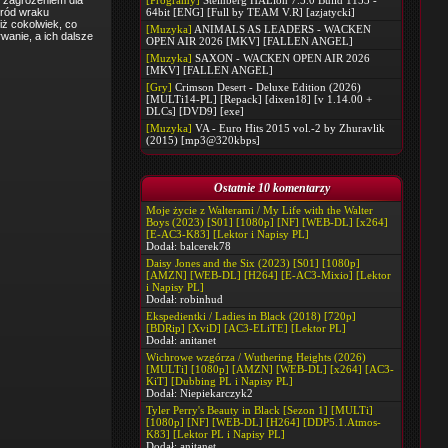
m zagrożeniem dla
[Programy]
Steinberg HALion 7.5.0 Build 1153 -
śród wraku
64bit [ENG] [Full by TEAM V.R] [azjatycki]
iż cokolwiek, co
[Muzyka]
ANIMALS AS LEADERS - WACKEN
wanie, a ich dalsze
OPEN AIR 2026 [MKV] [FALLEN ANGEL]
[Muzyka]
SAXON - WACKEN OPEN AIR 2026
[MKV] [FALLEN ANGEL]
[Gry]
Crimson Desert - Deluxe Edition (2026)
[MULTi14-PL] [Repack] [dixen18] [v 1.14.00 +
DLCs] [DVD9] [exe]
[Muzyka]
VA - Euro Hits 2015 vol.-2 by Zhuravlik
(2015) [mp3@320kbps]
Ostatnie 10 komentarzy
Moje życie z Walterami / My Life with the Walter
Boys (2023) [S01] [1080p] [NF] [WEB-DL] [x264]
[E-AC3-K83] [Lektor i Napisy PL]
Dodał:
balcerek78
Daisy Jones and the Six (2023) [S01] [1080p]
[AMZN] [WEB-DL] [H264] [E-AC3-Mixio] [Lektor
i Napisy PL]
Dodał:
robinhud
Ekspedientki / Ladies in Black (2018) [720p]
[BDRip] [XviD] [AC3-ELiTE] [Lektor PL]
Dodał:
anitanet
Wichrowe wzgórza / Wuthering Heights (2026)
[MULTi] [1080p] [AMZN] [WEB-DL] [x264] [AC3-
KiT] [Dubbing PL i Napisy PL]
Dodał:
Niepiekarczyk2
Tyler Perry's Beauty in Black [Sezon 1] [MULTi]
[1080p] [NF] [WEB-DL] [H264] [DDP5.1.Atmos-
K83] [Lektor PL i Napisy PL]
Dodał:
anitanet