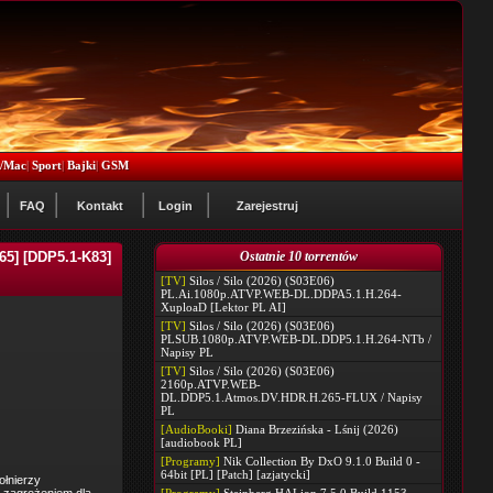
x/Mac
|
Sport
|
Bajki
|
GSM
FAQ
Kontakt
Login
Zarejestruj
65] [DDP5.1-K83]
Ostatnie 10 torrentów
[TV]
Silos / Silo (2026) (S03E06)
PL.Ai.1080p.ATVP.WEB-DL.DDPA5.1.H.264-
XuploaD [Lektor PL AI]
[TV]
Silos / Silo (2026) (S03E06)
PLSUB.1080p.ATVP.WEB-DL.DDP5.1.H.264-NTb /
Napisy PL
[TV]
Silos / Silo (2026) (S03E06)
2160p.ATVP.WEB-
DL.DDP5.1.Atmos.DV.HDR.H.265-FLUX / Napisy
PL
[AudioBooki]
Diana Brzezińska - Lśnij (2026)
[audiobook PL]
[Programy]
Nik Collection By DxO 9.1.0 Build 0 -
64bit [PL] [Patch] [azjatycki]
ołnierzy