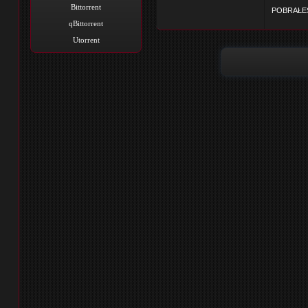
Bittorrent
POBRAŁEŚ
qBittorrent
Utorrent