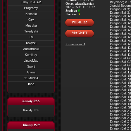
Rozmiar:
853.71 MB
Filmy TS/CAM
Beyblade; V-Fo
Ostat. aktualizacja:
Jisedai Begom
2026-03-31 15:10:22
Programy
Dragon Ball 3
Seedów:
6
Dragon Ball 3
Konsole
Peerów:
3
Dragon Ball; A
Gry
Dragon Ball; A
POBIERZ
Dragon Ball; A
Muzyka
Dragon Ball; A
Dragon Ball; A
Teledyski
MAGNET
Dragon Ball; A
TV
Dragon Ball; A
Dragon Ball; A
Książki
Komentarze: 1
Dragon Ball; 
Dragon Ball; 
AudioBooki
Dragon Ball; 
Komiksy
Dragon Ball; 
Dragon Ball GT
Linux/Mac
Dragon Ball G
Dragon Ball G
Sport
Dragon Ball; L
Anime
Dragon Ball; L
Dragon Ball; 
GSM/PDA
Dragon Ball; 
Dragon Ball; 
Inne
Dragon Ball; 
Dragon Ball; 
Dragon Ball; 
Dragon Ball; 
Dragon Ball; 
Kanały RSS
Dragon Ball; 
Dragon Ball; 
Kanały RSS
Dragon Ball Z 
Dragon Ball Z 
Dragon Ball Z 
Dragon Ball Z
Klienty P2P
Dragon Ball Z 
Dragon Ball Z 