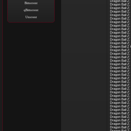
Dragon Ball Z;
Bittorrent
Dragon Ball Z;
Dragon Ball Z;
qBittorrent
Dragon Ball Z;
Dragon Ball Z;
Utorrent
Dragon Ball Z;
Dragon Ball Z;
Dragon Ball Z;
Dragon Ball Z;
Dragon Ball Z;
Dragon Ball Z;
Dragon Ball Z
Dragon Ball Z;
Dragon Ball Z
Dragon Ball Z;
Dragon Ball Z
Dragon Ball Z;
Dragon Ball Z
Dragon Ball Z
Dragon Ball Z
Dragon Ball Z;
Dragon Ball Z;
Dragon Ball Z
Dragon Ball Z;
Dragon Ball Z
Dragon Ball Z; 
Dragon Ball Z;
Dragon Ball Z;
Dragon Ball Z;
Dragon Ball Z;
Dragon Ball Z;
Dragon Ball Z
Dragon Ball Z;
Dragon Ball Z;
Dragon Ball Z
Dragon Ball Z;
Dragon Ball Z
Dragon Ball Z;