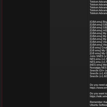
Tekken Advanc
Tekken Advanc
Tekken Advanc
Tekken Advanc
Tekken Advan
[GBA emu] Boy
[GBA emu] GBA
[GBA emu] GBA
[GBA emu] mG
[GBA emu] My 
[GBA emu] My B
[GBA emu] My 
[GBA emu] Vis
[GBA emu] Vis
[GB emu] Gnub
[GB emu] My Ol
[GB emu] My O
John SNES (v3
NES.emu (v1.5
NES.emu (v1.5
[NES emu] Mes
Nostalgia.NES 
Snes9x EX+ (v
Snes9x (v1.43
Snes9x (v1.60
Do you need a
https://www.e
Do you want to
https://wiki.w
Remember that 
Ubuntu Software