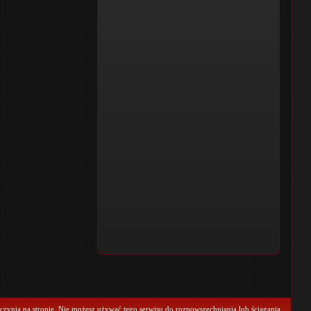
 czynią na stronie. Nie możesz używać tego serwisu do rozpowszechniania lub ściągania