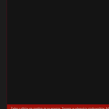
Żaden z plików nie znajduje się na serwerze. Torrenty są własnością użytkowników. Ad