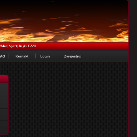
x/Mac
|
Sport
|
Bajki
|
GSM
FAQ
Kontakt
Login
Zarejestruj