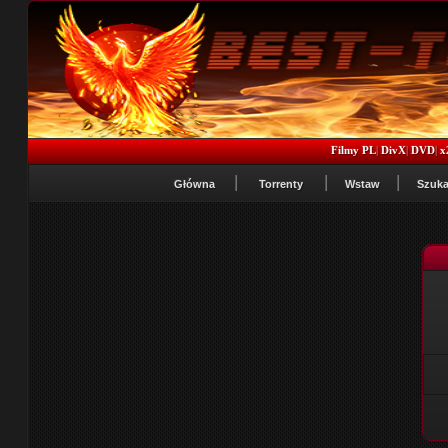
Filmy PL
|
DivX
|
DVD
|
x
Główna
Torrenty
Wstaw
Szuka