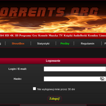
264
|
HD
|
4K
|
3D
|
Programy
|
Gry
|
Konsole
|
Muzyka
|
TV
|
Książki
|
AudioBooki
|
Komiksy
|
Linu
j
ShoutBox
Statystyki
Prośby
Regulamin
Logowanie
Login / E-mail:
Hasło:
Nie wylogowuj mnie przez 30 dni