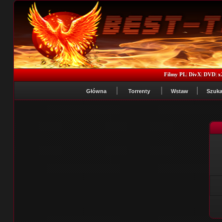
Filmy PL
|
DivX
|
DVD
|
x
Główna
Torrenty
Wstaw
Szuka