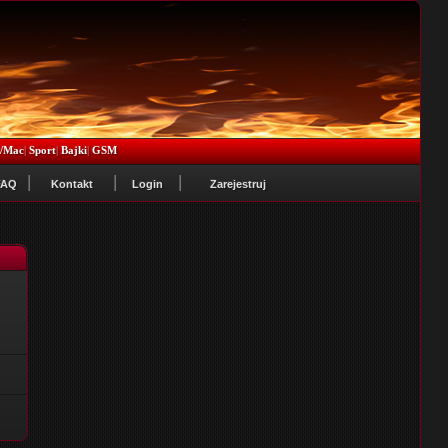
x/Mac
|
Sport
|
Bajki
|
GSM
FAQ
Kontakt
Login
Zarejestruj