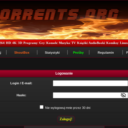
264
|
HD
|
4K
|
3D
|
Programy
|
Gry
|
Konsole
|
Muzyka
|
TV
|
Książki
|
AudioBooki
|
Komiksy
|
Linu
j
ShoutBox
Statystyki
Prośby
Regulamin
Logowanie
Login / E-mail:
Hasło:
Nie wylogowuj mnie przez 30 dni