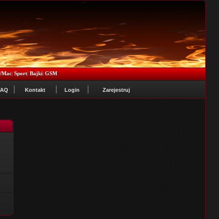
x/Mac
|
Sport
|
Bajki
|
GSM
FAQ
Kontakt
Login
Zarejestruj