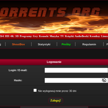
264
|
HD
|
4K
|
3D
|
Programy
|
Gry
|
Konsole
|
Muzyka
|
TV
|
Książki
|
AudioBooki
|
Komiksy
|
Linu
j
ShoutBox
Statystyki
Prośby
Regulamin
Logowanie
Login / E-mail:
Hasło:
Nie wylogowuj mnie przez 30 dni