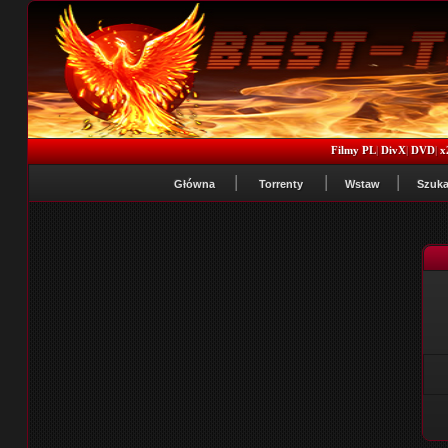
Filmy PL
|
DivX
|
DVD
|
x
Główna
Torrenty
Wstaw
Szuka