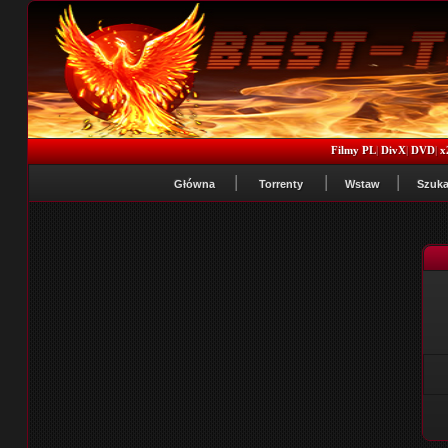
Filmy PL
|
DivX
|
DVD
|
x
Główna
Torrenty
Wstaw
Szuka