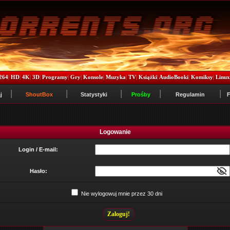
264
|
HD
|
4K
|
3D
|
Programy
|
Gry
|
Konsole
|
Muzyka
|
TV
|
Książki
|
AudioBooki
|
Komiksy
|
Linu
j
ShoutBox
Statystyki
Prośby
Regulamin
Logowanie
Login / E-mail:
Hasło:
Nie wylogowuj mnie przez 30 dni