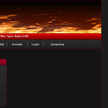
x/Mac
|
Sport
|
Bajki
|
GSM
FAQ
Kontakt
Login
Zarejestruj