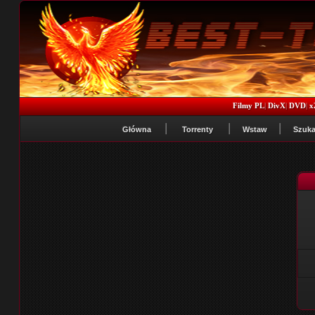
Filmy PL
|
DivX
|
DVD
|
x
Główna
Torrenty
Wstaw
Szuka