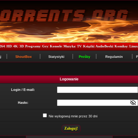
264
|
HD
|
4K
|
3D
|
Programy
|
Gry
|
Konsole
|
Muzyka
|
TV
|
Książki
|
AudioBooki
|
Komiksy
|
Linu
j
ShoutBox
Statystyki
Prośby
Regulamin
Logowanie
Login / E-mail:
Hasło:
Nie wylogowuj mnie przez 30 dni