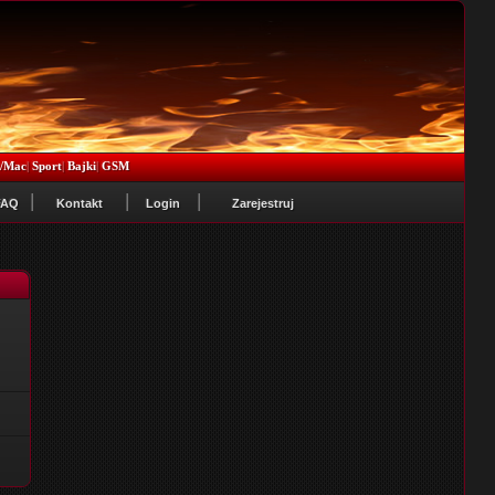
x/Mac
|
Sport
|
Bajki
|
GSM
FAQ
Kontakt
Login
Zarejestruj