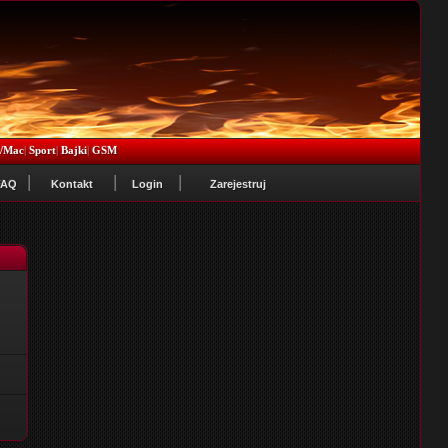
x/Mac
|
Sport
|
Bajki
|
GSM
FAQ
Kontakt
Login
Zarejestruj