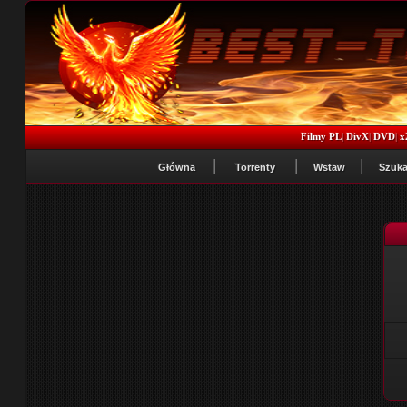
Filmy PL
|
DivX
|
DVD
|
x
Główna
Torrenty
Wstaw
Szuka