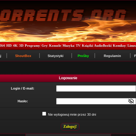
264
|
HD
|
4K
|
3D
|
Programy
|
Gry
|
Konsole
|
Muzyka
|
TV
|
Książki
|
AudioBooki
|
Komiksy
|
Linu
j
ShoutBox
Statystyki
Prośby
Regulamin
Logowanie
Login / E-mail:
Hasło:
Nie wylogowuj mnie przez 30 dni